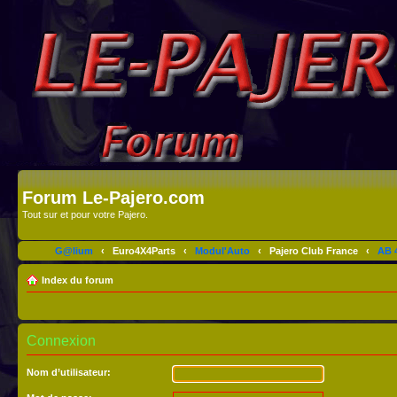
Forum Le-Pajero.com
Tout sur et pour votre Pajero.
G@lium
‹
Euro4X4Parts
‹
Modul'Auto
‹
Pajero Club France
‹
AB 4
Index du forum
Connexion
Nom d’utilisateur: