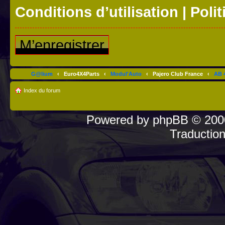
Conditions d’utilisation
|
Polit
M’enregistrer
G@lium
‹
Euro4X4Parts
‹
Modul'Auto
‹
Pajero Club France
‹
AB 4
Index du forum
Powered by
phpBB
© 2000
Traductio