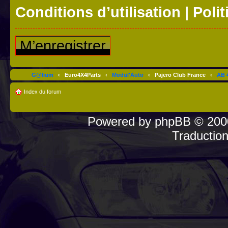
Conditions d’utilisation
|
Polit
M’enregistrer
G@lium
‹
Euro4X4Parts
‹
Modul'Auto
‹
Pajero Club France
‹
AB 4
Index du forum
Powered by
phpBB
© 2000
Traductio