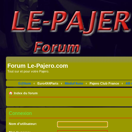
Forum Le-Pajero.com
Tout sur et pour votre Pajero.
G@lium
‹
Euro4X4Parts
‹
Modul'Auto
‹
Pajero Club France
‹
AB 4
Index du forum
Connexion
Nom d’utilisateur: