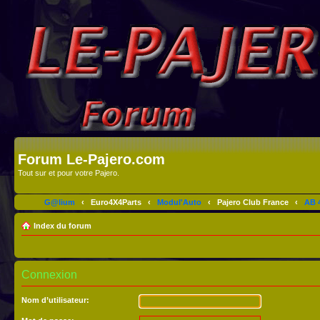
Forum Le-Pajero.com
Tout sur et pour votre Pajero.
G@lium
‹
Euro4X4Parts
‹
Modul'Auto
‹
Pajero Club France
‹
AB 4
Index du forum
Connexion
Nom d’utilisateur: