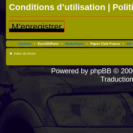
Conditions d’utilisation
|
Polit
M’enregistrer
G@lium
‹
Euro4X4Parts
‹
Modul'Auto
‹
Pajero Club France
‹
AB 4
Index du forum
Powered by
phpBB
© 2000
Traductio