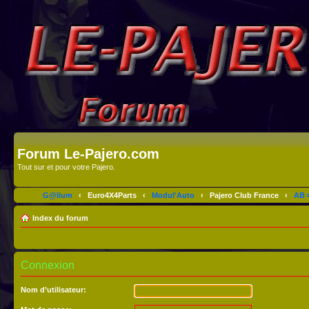
Forum Le-Pajero.com
Tout sur et pour votre Pajero.
G@lium
‹
Euro4X4Parts
‹
Modul'Auto
‹
Pajero Club France
‹
AB 4
Index du forum
Connexion
Nom d’utilisateur: