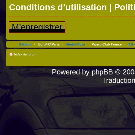
Conditions d’utilisation
|
Polit
M’enregistrer
G@lium
‹
Euro4X4Parts
‹
Modul'Auto
‹
Pajero Club France
‹
AB 4
Index du forum
Powered by
phpBB
© 2000
Traductio