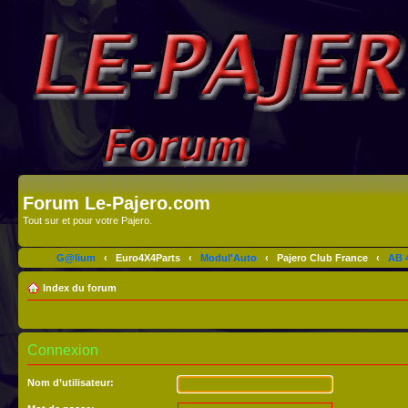
Forum Le-Pajero.com
Tout sur et pour votre Pajero.
G@lium
‹
Euro4X4Parts
‹
Modul'Auto
‹
Pajero Club France
‹
AB 4
Index du forum
Connexion
Nom d’utilisateur: