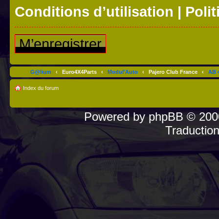
Conditions d’utilisation
|
Polit
M’enregistrer
G@lium
‹
Euro4X4Parts
‹
Modul'Auto
‹
Pajero Club France
‹
AB 4
Index du forum
Powered by
phpBB
© 2000
Traductio