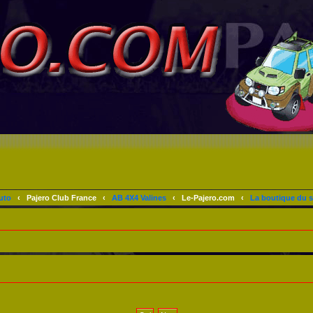
uto
‹
Pajero Club France
‹
AB 4X4 Valines
‹
Le-Pajero.com
‹
La boutique du s