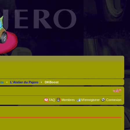
ite
‹
L'Atelier du Pajero
‹
DKBoost
FAQ
Membres
M’enregistrer
Connexion