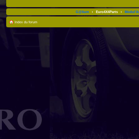
G@lium
‹
Euro4X4Parts
‹
Modul'A
Index du forum