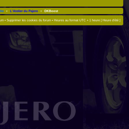
ite
‹
L'Atelier du Pajero
‹
DKBoost
rum
•
Supprimer les cookies du forum
• Heures au format UTC + 1 heure [ Heure d’été ]