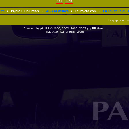
uto
‹
Pajero Club France
‹
AB 4X4 Valines
‹
Le-Pajero.com
‹
La boutique du s
L’équipe du fo
Powered by
phpBB
© 2000, 2002, 2005, 2007 phpBB Group
Traduction par
phpBB-fr.com