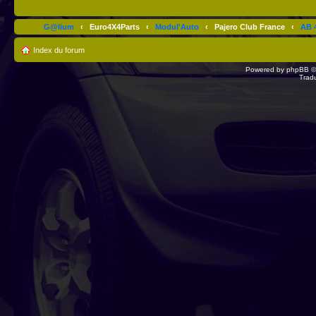
G@lium
‹
Euro4X4Parts
‹
Modul'Auto
‹
Pajero Club France
‹
AB 4
Index du forum
Powered by
phpBB
©
Trad