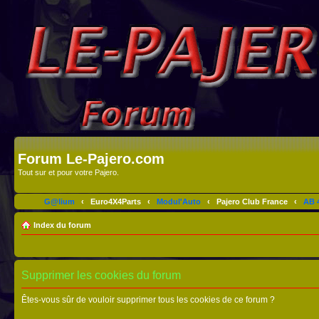
Forum Le-Pajero.com
Tout sur et pour votre Pajero.
G@lium
‹
Euro4X4Parts
‹
Modul'Auto
‹
Pajero Club France
‹
AB 4
Index du forum
Supprimer les cookies du forum
Êtes-vous sûr de vouloir supprimer tous les cookies de ce forum ?