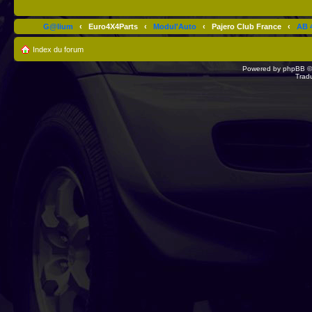
G@lium
‹
Euro4X4Parts
‹
Modul'Auto
‹
Pajero Club France
‹
AB 4
Index du forum
Powered by
phpBB
©
Trad