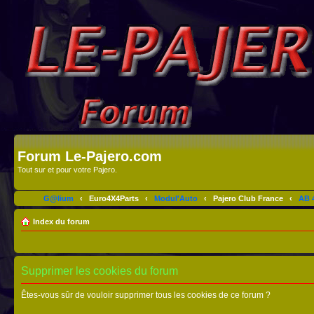
Forum Le-Pajero.com
Tout sur et pour votre Pajero.
G@lium
‹
Euro4X4Parts
‹
Modul'Auto
‹
Pajero Club France
‹
AB 4
Index du forum
Supprimer les cookies du forum
Êtes-vous sûr de vouloir supprimer tous les cookies de ce forum ?