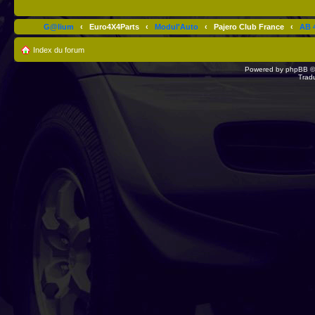
G@lium
‹
Euro4X4Parts
‹
Modul'Auto
‹
Pajero Club France
‹
AB 4
Index du forum
Powered by
phpBB
©
Trad