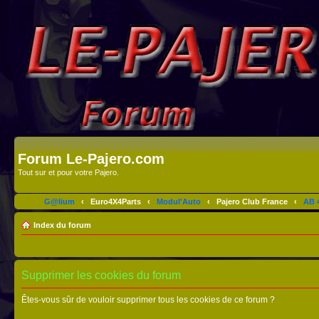
Forum Le-Pajero.com
Tout sur et pour votre Pajero.
G@lium
‹
Euro4X4Parts
‹
Modul'Auto
‹
Pajero Club France
‹
AB 4
Index du forum
Supprimer les cookies du forum
Êtes-vous sûr de vouloir supprimer tous les cookies de ce forum ?