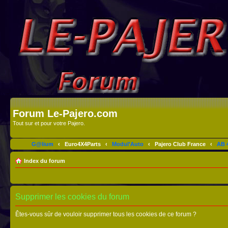
Forum Le-Pajero.com
Tout sur et pour votre Pajero.
G@lium
‹
Euro4X4Parts
‹
Modul'Auto
‹
Pajero Club France
‹
AB 4
Index du forum
Supprimer les cookies du forum
Êtes-vous sûr de vouloir supprimer tous les cookies de ce forum ?