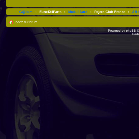
G@lium
‹
Euro4X4Parts
‹
Modul'Auto
‹
Pajero Club France
‹
AB 4
Index du forum
Powered by
phpBB
©
Trad