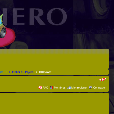
ite
‹
L'Atelier du Pajero
‹
DKBoost
FAQ
Membres
M’enregistrer
Connexion