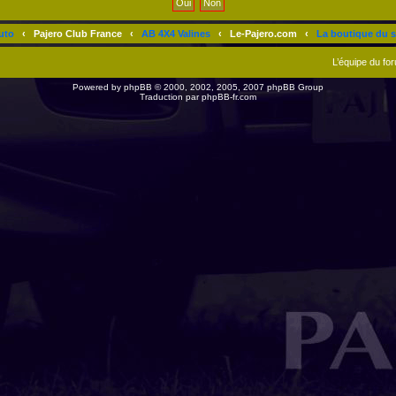
uto
‹
Pajero Club France
‹
AB 4X4 Valines
‹
Le-Pajero.com
‹
La boutique du s
L’équipe du fo
Powered by
phpBB
© 2000, 2002, 2005, 2007 phpBB Group
Traduction par
phpBB-fr.com