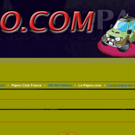
uto
‹
Pajero Club France
‹
AB 4X4 Valines
‹
Le-Pajero.com
‹
La boutique du s