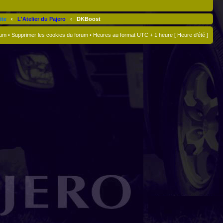
ite
‹
L'Atelier du Pajero
‹
DKBoost
rum
•
Supprimer les cookies du forum
• Heures au format UTC + 1 heure [ Heure d’été ]