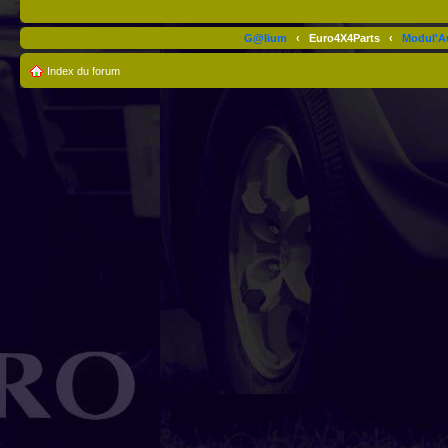
G@lium
‹
Euro4X4Parts
‹
Modul'A
Index du forum