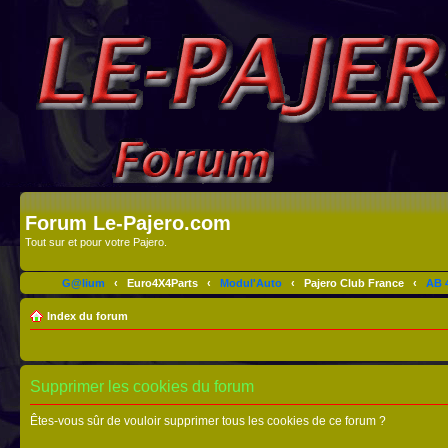
Forum Le-Pajero.com
Tout sur et pour votre Pajero.
G@lium
‹
Euro4X4Parts
‹
Modul'Auto
‹
Pajero Club France
‹
AB 4
Index du forum
Supprimer les cookies du forum
Êtes-vous sûr de vouloir supprimer tous les cookies de ce forum ?