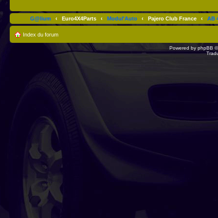
G@lium
‹
Euro4X4Parts
‹
Modul'Auto
‹
Pajero Club France
‹
AB 4
Index du forum
Powered by
phpBB
©
Trad