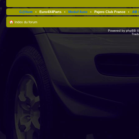
G@lium
‹
Euro4X4Parts
‹
Modul'Auto
‹
Pajero Club France
‹
AB 4
Index du forum
Powered by
phpBB
©
Trad