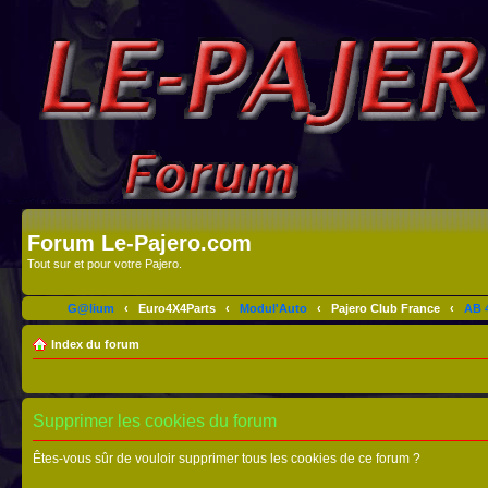
Forum Le-Pajero.com
Tout sur et pour votre Pajero.
G@lium
‹
Euro4X4Parts
‹
Modul'Auto
‹
Pajero Club France
‹
AB 4
Index du forum
Supprimer les cookies du forum
Êtes-vous sûr de vouloir supprimer tous les cookies de ce forum ?