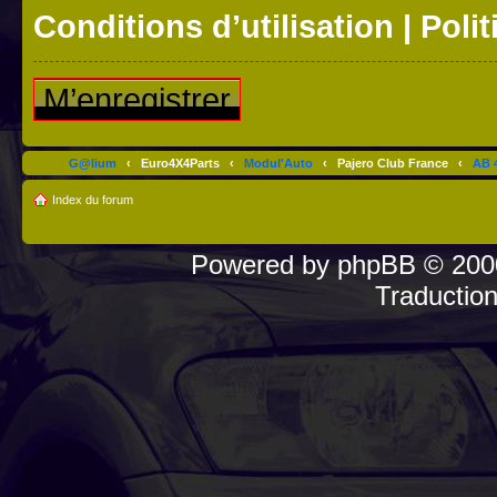
Conditions d’utilisation
|
Polit
M’enregistrer
G@lium
‹
Euro4X4Parts
‹
Modul'Auto
‹
Pajero Club France
‹
AB 4
Index du forum
Powered by
phpBB
© 2000
Traductio