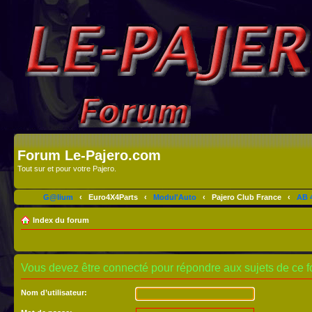
Forum Le-Pajero.com
Tout sur et pour votre Pajero.
G@lium
‹
Euro4X4Parts
‹
Modul'Auto
‹
Pajero Club France
‹
AB 4
Index du forum
Vous devez être connecté pour répondre aux sujets de ce f
Nom d’utilisateur: