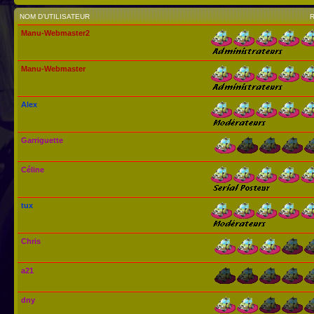
NOM D’UTILISATEUR
Manu-Webmaster2
Manu-Webmaster
Alex
Garriguette
Céline
tux
Chris
a21
dny