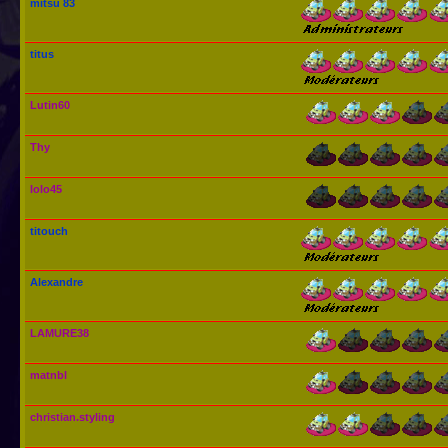
mitsu 83
titus
Lutin60
Thy
lolo45
titouch
Alexandre
LAMURE38
matnbl
christian.styling