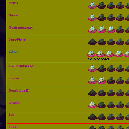
PINOT
Bruce
Quatrequatreux
Jean-Pierre
dahut
Fred DUPERRAY
nicolas
Dominique E
arlesien
Seb
pitou