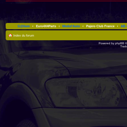
G@lium
‹
Euro4X4Parts
‹
Modul'Auto
‹
Pajero Club France
‹
AB 4
Index du forum
Powered by
phpBB
©
Trad