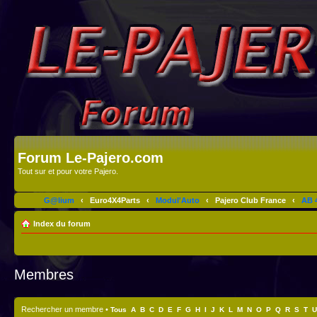
Forum Le-Pajero.com
Tout sur et pour votre Pajero.
G@lium
‹
Euro4X4Parts
‹
Modul'Auto
‹
Pajero Club France
‹
AB 4
Index du forum
Membres
Rechercher un membre
•
Tous
A
B
C
D
E
F
G
H
I
J
K
L
M
N
O
P
Q
R
S
T
U