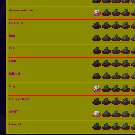
4rouesmotrices.com
fredidu78
jmn
DG
Pat91
juliend
Guy
Coupy Daniel
al-974
Laurent