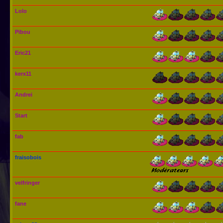
Lolo
Pibou
Eric21
kerx11
Andrei
Start
fab
fraisobois
velfringer
fane