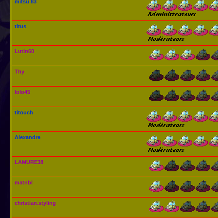
mitsu 83
titus
Lutin60
Thy
lolo45
titouch
Alexandre
LAMURE38
matnbl
christian.styling