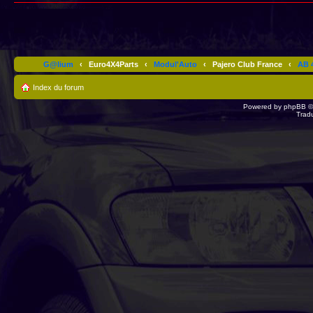
G@lium
‹
Euro4X4Parts
‹
Modul'Auto
‹
Pajero Club France
‹
AB 4
Index du forum
Powered by
phpBB
©
Trad