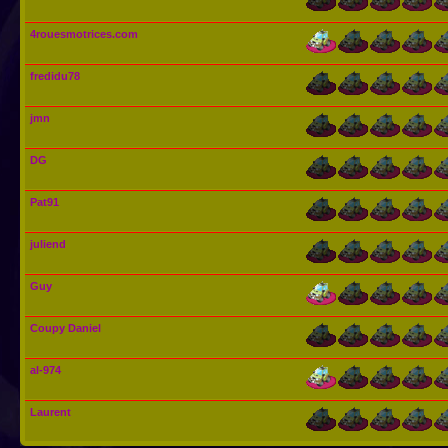
4rouesmotrices.com
fredidu78
jmn
DG
Pat91
juliend
Guy
Coupy Daniel
al-974
Laurent