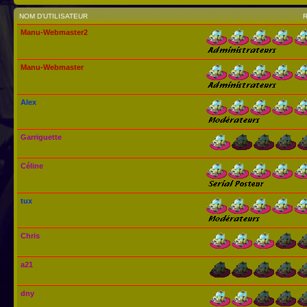
NOM D’UTILISATEUR
Manu-Webmaster2
Manu-Webmaster
Alex
Garriguette
Céline
tux
Chris
a21
dny