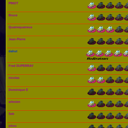
PINOT
Bruce
Quatrequatreux
Jean-Pierre
dahut
Fred DUPERRAY
nicolas
Dominique E
arlesien
Seb
pitou