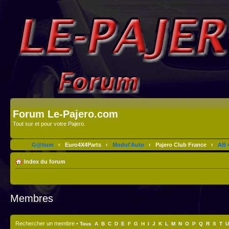
Forum Le-Pajero.com
Tout sur et pour votre Pajero.
G@lium
‹
Euro4X4Parts
‹
Modul'Auto
‹
Pajero Club France
‹
AB 4
Index du forum
Membres
Rechercher un membre
•
Tous
A
B
C
D
E
F
G
H
I
J
K
L
M
N
O
P
Q
R
S
T
U