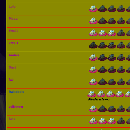
Lolo
Pibou
Eric21
kerx11
Andrei
Start
fab
fraisobois
velfringer
fane