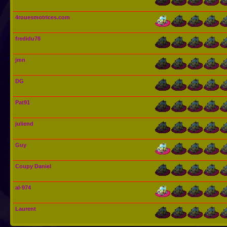
4rouesmotrices.com
fredidu78
jmn
DG
Pat91
juliend
Guy
Coupy Daniel
al-974
Laurent