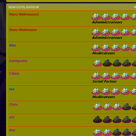
NOM D’UTILISATEUR
Manu-Webmaster2
Manu-Webmaster
Alex
Garriguette
Céline
tux
Chris
a21
dny