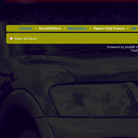
G@lium
‹
Euro4X4Parts
‹
Modul'Auto
‹
Pajero Club France
‹
AB 4
Index du forum
Powered by
phpBB
©
Trad