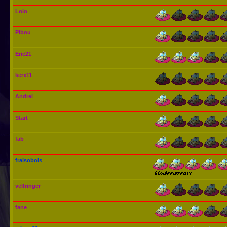
Lolo
Pibou
Eric21
kerx11
Andrei
Start
fab
fraisobois
velfringer
fane