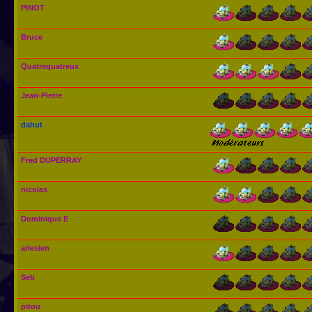
PINOT
Bruce
Quatrequatreux
Jean-Pierre
dahut
Fred DUPERRAY
nicolas
Dominique E
arlesien
Seb
pitou