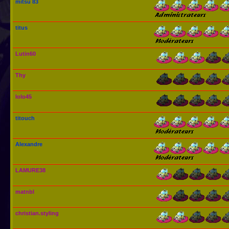
mitsu 83
titus
Lutin60
Thy
lolo45
titouch
Alexandre
LAMURE38
matnbl
christian.styling