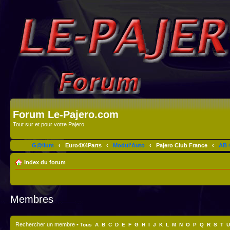
Forum Le-Pajero.com
Tout sur et pour votre Pajero.
G@lium
‹
Euro4X4Parts
‹
Modul'Auto
‹
Pajero Club France
‹
AB 4
Index du forum
Membres
Rechercher un membre
•
Tous
A
B
C
D
E
F
G
H
I
J
K
L
M
N
O
P
Q
R
S
T
U