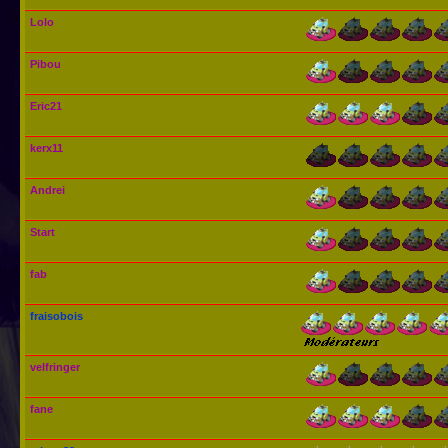
Lolo
Pibou
Eric21
kerx11
Andrei
Start
fab
fraisobois
velfringer
fane