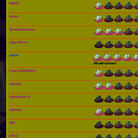
PINOT
Bruce
Quatrequatreux
Jean-Pierre
dahut
Fred DUPERRAY
nicolas
Dominique E
arlesien
Seb
pitou