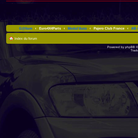
G@lium
‹
Euro4X4Parts
‹
Modul'Auto
‹
Pajero Club France
‹
AB 4
Index du forum
Powered by
phpBB
©
Trad