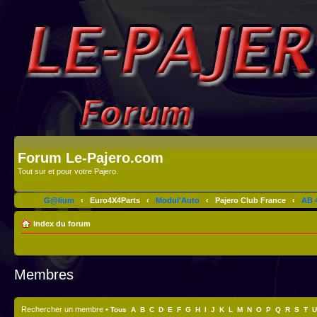
Forum Le-Pajero.com
Tout sur et pour votre Pajero.
G@lium
‹
Euro4X4Parts
‹
Modul'Auto
‹
Pajero Club France
‹
AB 4
Index du forum
Membres
Rechercher un membre
•
Tous
A
B
C
D
E
F
G
H
I
J
K
L
M
N
O
P
Q
R
S
T
U