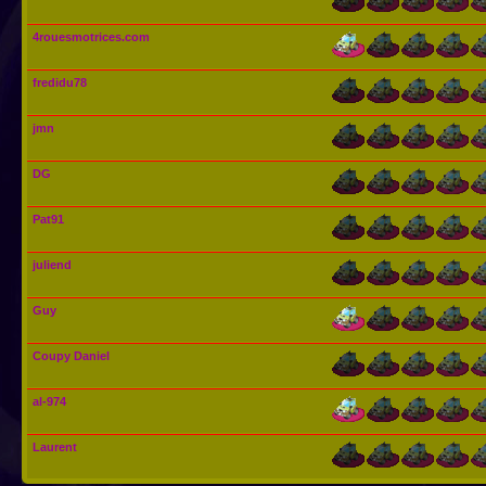
4rouesmotrices.com
fredidu78
jmn
DG
Pat91
juliend
Guy
Coupy Daniel
al-974
Laurent