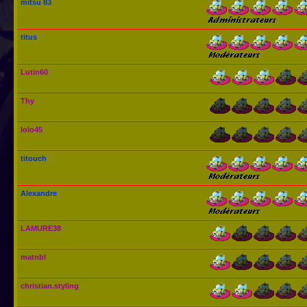
mitsu 83
titus
Lutin60
Thy
lolo45
titouch
Alexandre
LAMURE38
matnbl
christian.styling