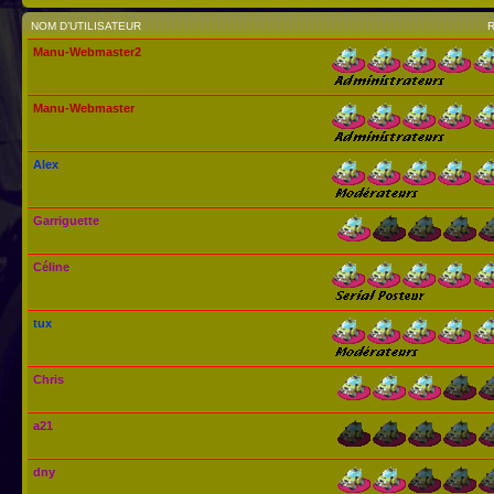
NOM D’UTILISATEUR
Manu-Webmaster2
Manu-Webmaster
Alex
Garriguette
Céline
tux
Chris
a21
dny