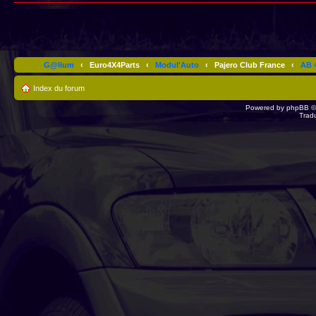
G@lium
‹
Euro4X4Parts
‹
Modul'Auto
‹
Pajero Club France
‹
AB 4
Index du forum
Powered by
phpBB
©
Trad