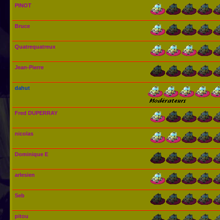
PINOT
Bruce
Quatrequatreux
Jean-Pierre
dahut
Fred DUPERRAY
nicolas
Dominique E
arlesien
Seb
pitou