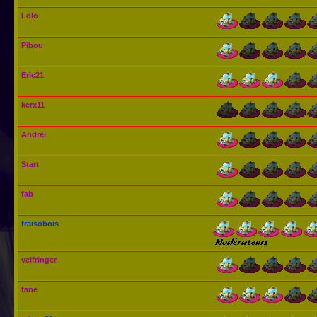
Lolo
Pibou
Eric21
kerx11
Andrei
Start
fab
fraisobois
velfringer
fane