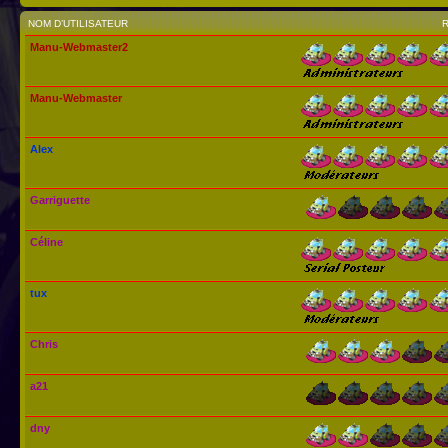
NOM D’UTILISATEUR
Manu-Webmaster2
Manu-Webmaster
Alex
Garriguette
Céline
tux
Chris
a21
dny