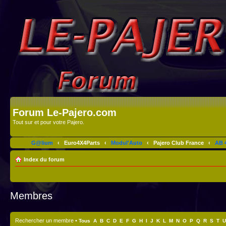
Forum Le-Pajero.com
Tout sur et pour votre Pajero.
G@lium
‹
Euro4X4Parts
‹
Modul'Auto
‹
Pajero Club France
‹
AB 4
Index du forum
Membres
Rechercher un membre
•
Tous
A
B
C
D
E
F
G
H
I
J
K
L
M
N
O
P
Q
R
S
T
U