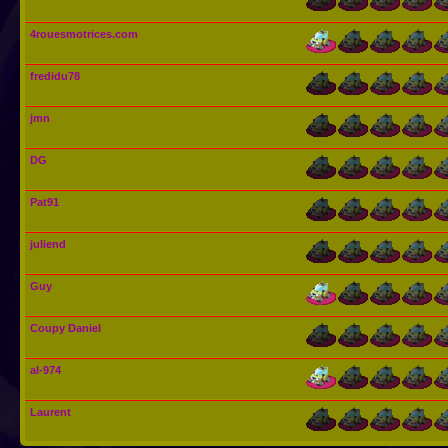
4rouesmotrices.com
fredidu78
jmn
DG
Pat91
juliend
Guy
Coupy Daniel
al-974
Laurent