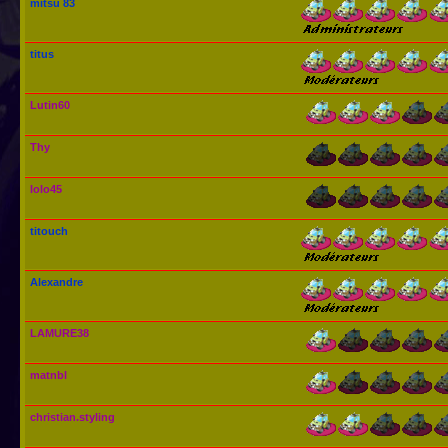
mitsu 83
titus
Lutin60
Thy
lolo45
titouch
Alexandre
LAMURE38
matnbl
christian.styling