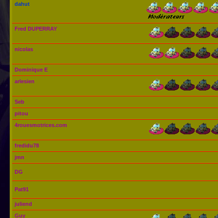
dahut
Fred DUPERRAY
nicolas
Dominique E
arlesien
Seb
pitou
4rouesmotrices.com
fredidu78
jmn
DG
Pat91
juliend
Guy