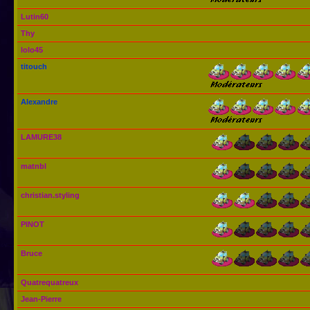
Lutin60
Thy
lolo45
titouch
Alexandre
LAMURE38
matnbl
christian.styling
PINOT
Bruce
Quatrequatreux
Jean-Pierre