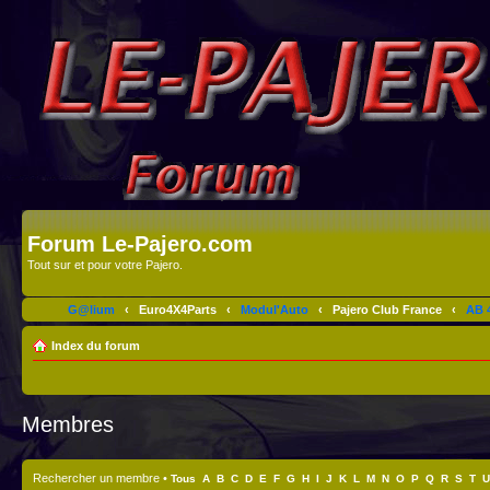
Forum Le-Pajero.com
Tout sur et pour votre Pajero.
G@lium
‹
Euro4X4Parts
‹
Modul'Auto
‹
Pajero Club France
‹
AB 4
Index du forum
Membres
Rechercher un membre
•
Tous
A
B
C
D
E
F
G
H
I
J
K
L
M
N
O
P
Q
R
S
T
U