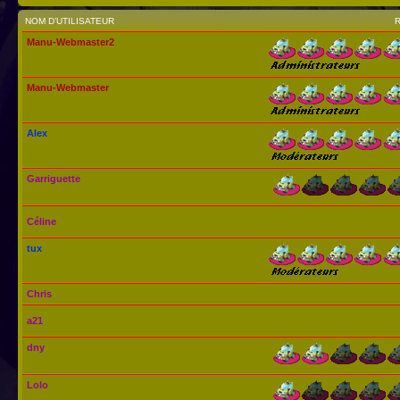
NOM D’UTILISATEUR
Manu-Webmaster2
Manu-Webmaster
Alex
Garriguette
Céline
tux
Chris
a21
dny
Lolo