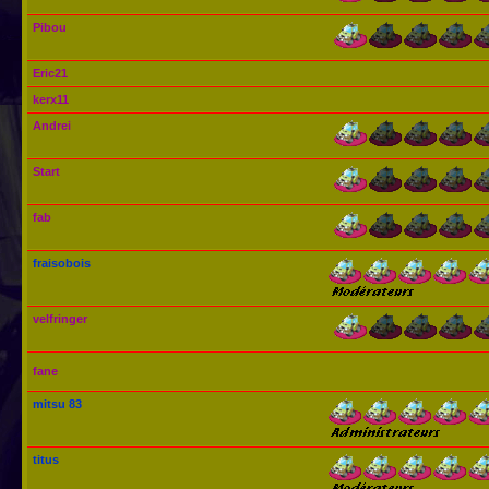
Pibou
Eric21
kerx11
Andrei
Start
fab
fraisobois
velfringer
fane
mitsu 83
titus