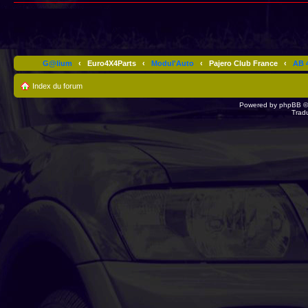
G@lium
‹
Euro4X4Parts
‹
Modul'Auto
‹
Pajero Club France
‹
AB 4
Index du forum
Powered by
phpBB
©
Trad