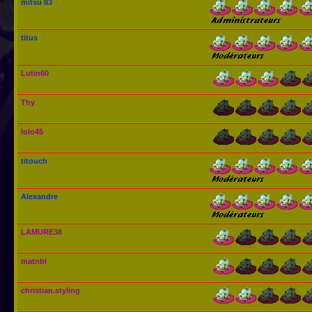
mitsu 83
titus
Lutin60
Thy
lolo45
titouch
Alexandre
LAMURE38
matnbl
christian.styling