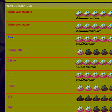
NOM D’UTILISATEUR
Manu-Webmaster2
Manu-Webmaster
Alex
Garriguette
Céline
tux
Chris
a21
dny