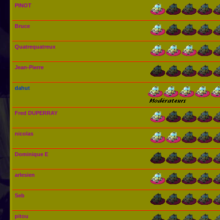
PINOT
Bruce
Quatrequatreux
Jean-Pierre
dahut
Fred DUPERRAY
nicolas
Dominique E
arlesien
Seb
pitou