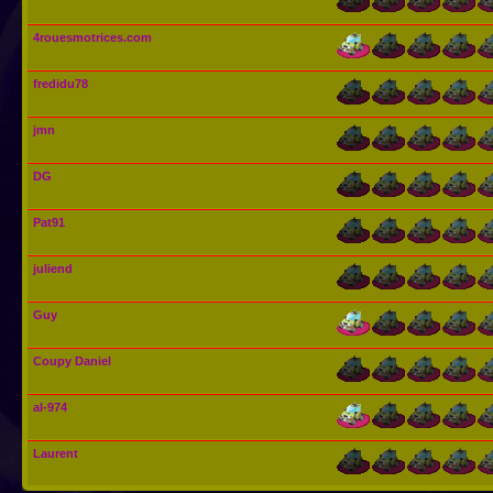
4rouesmotrices.com
fredidu78
jmn
DG
Pat91
juliend
Guy
Coupy Daniel
al-974
Laurent