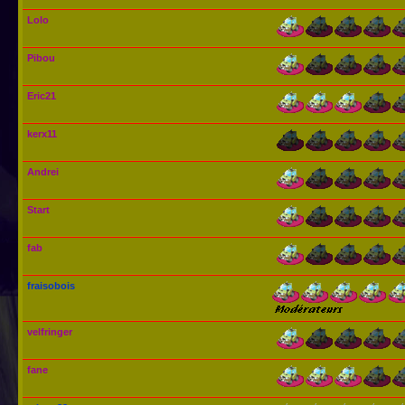
Lolo
Pibou
Eric21
kerx11
Andrei
Start
fab
fraisobois
velfringer
fane