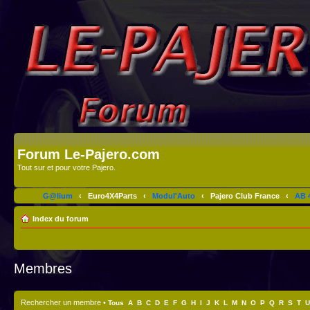
Forum Le-Pajero.com
Tout sur et pour votre Pajero.
G@lium
‹
Euro4X4Parts
‹
Modul'Auto
‹
Pajero Club France
‹
AB 4
Index du forum
Membres
Rechercher un membre
•
Tous
A
B
C
D
E
F
G
H
I
J
K
L
M
N
O
P
Q
R
S
T
U