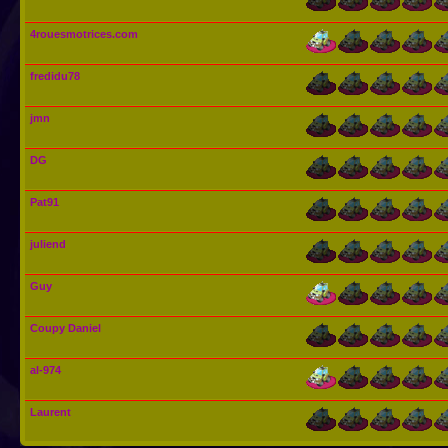
4rouesmotrices.com
fredidu78
jmn
DG
Pat91
juliend
Guy
Coupy Daniel
al-974
Laurent