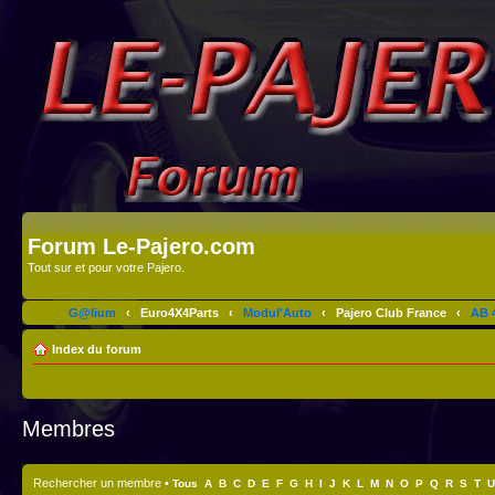
Forum Le-Pajero.com
Tout sur et pour votre Pajero.
G@lium
‹
Euro4X4Parts
‹
Modul'Auto
‹
Pajero Club France
‹
AB 4
Index du forum
Membres
Rechercher un membre
•
Tous
A
B
C
D
E
F
G
H
I
J
K
L
M
N
O
P
Q
R
S
T
U