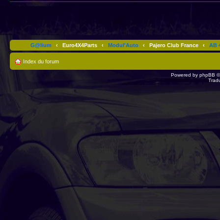
G@lium
‹
Euro4X4Parts
‹
Modul'Auto
‹
Pajero Club France
‹
AB 4
Index du forum
Powered by
phpBB
©
Trad