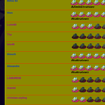
mitsu 83
titus
Lutin60
Thy
lolo45
titouch
Alexandre
LAMURE38
matnbl
christian.styling