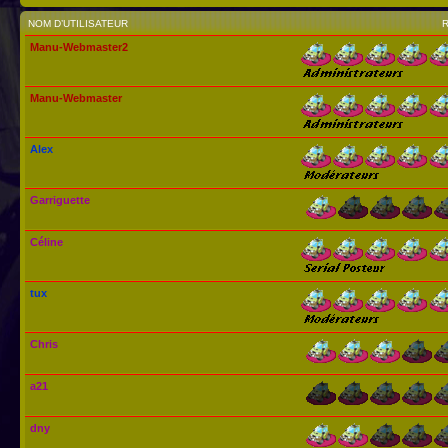
NOM D’UTILISATEUR
Manu-Webmaster2
Manu-Webmaster
Alex
Garriguette
Céline
tux
Chris
a21
dny