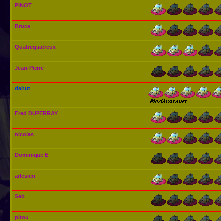
PINOT
Bruce
Quatrequatreux
Jean-Pierre
dahut
Fred DUPERRAY
nicolas
Dominique E
arlesien
Seb
pitou