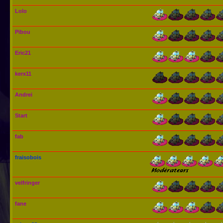
Lolo
Pibou
Eric21
kerx11
Andrei
Start
fab
fraisobois
velfringer
fane