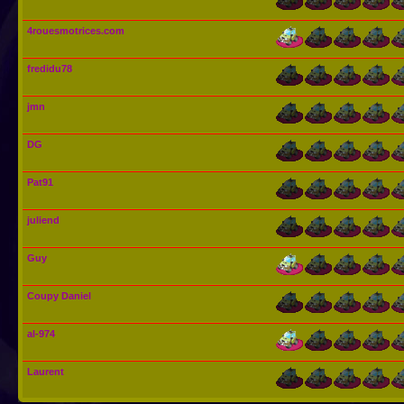
4rouesmotrices.com
fredidu78
jmn
DG
Pat91
juliend
Guy
Coupy Daniel
al-974
Laurent