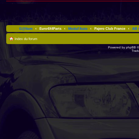
G@lium
‹
Euro4X4Parts
‹
Modul'Auto
‹
Pajero Club France
‹
AB 4
Index du forum
Powered by
phpBB
©
Trad