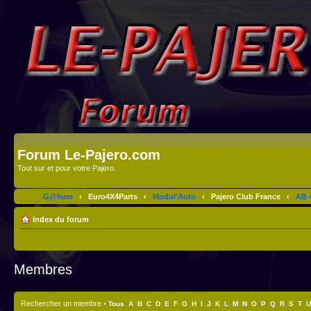
Forum Le-Pajero.com
Tout sur et pour votre Pajero.
G@lium
‹
Euro4X4Parts
‹
Modul'Auto
‹
Pajero Club France
‹
AB 4
Index du forum
Membres
Rechercher un membre
•
Tous
A
B
C
D
E
F
G
H
I
J
K
L
M
N
O
P
Q
R
S
T
U