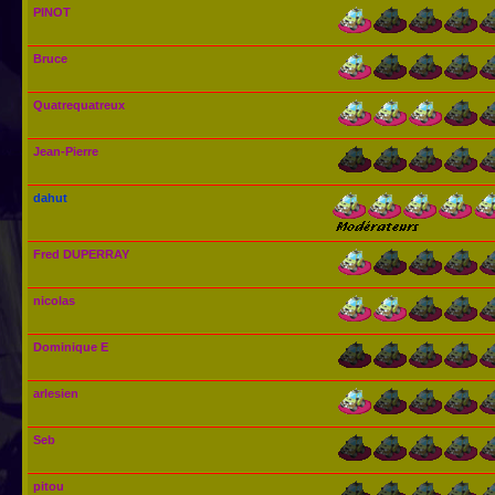
PINOT
Bruce
Quatrequatreux
Jean-Pierre
dahut
Fred DUPERRAY
nicolas
Dominique E
arlesien
Seb
pitou