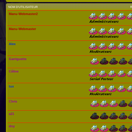
NOM D’UTILISATEUR
Manu-Webmaster2
Manu-Webmaster
Alex
Garriguette
Céline
tux
Chris
a21
dny