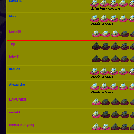
mitsu 83
titus
Lutin60
Thy
lolo45
titouch
Alexandre
LAMURE38
matnbl
christian.styling