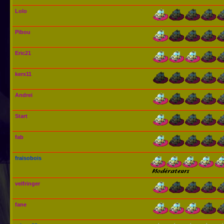
Lolo
Pibou
Eric21
kerx11
Andrei
Start
fab
fraisobois
velfringer
fane