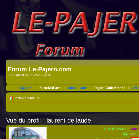
Forum Le-Pajero.com
Tout sur et pour votre Pajero.
G@lium
‹
Euro4X4Parts
‹
Modul'Auto
‹
Pajero Club France
‹
AB 4
Index du forum
Vue du profil - laurent de laude
Nom d’utilisateur:
laur
Âge:
62