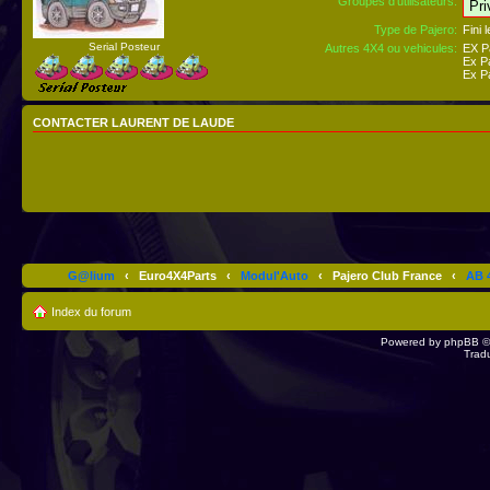
Groupes d’utilisateurs:
Type de Pajero:
Fini 
Serial Posteur
Autres 4X4 ou vehicules:
EX P
Ex P
Ex P
CONTACTER LAURENT DE LAUDE
G@lium
‹
Euro4X4Parts
‹
Modul'Auto
‹
Pajero Club France
‹
AB 4
Index du forum
Powered by
phpBB
©
Trad