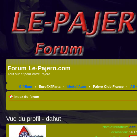
Forum Le-Pajero.com
Tout sur et pour votre Pajero.
G@lium
‹
Euro4X4Parts
‹
Modul'Auto
‹
Pajero Club France
‹
AB 4
Index du forum
Vue du profil - dahut
Nom d’utilisateur:
dahu
Localisation:
56 Lo