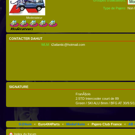
Groupes d’utilisateurs:
Type de Pajero:
Non 
Moderateur
CONTACTER DAHUT
WLM:
t2atlantic@hotmail.com
SIGNATURE
FranÃ§ois
2.5TD Intercooler court de 89
Green / SKI ALU 8mm / BFG AT 30/9.5/1
G@lium
‹
Euro4X4Parts
‹
Modul'Auto
‹
Pajero Club France
‹
AB 4
Index du forum