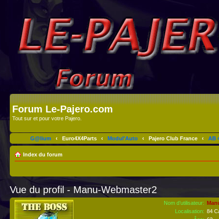
Forum Le-Pajero.com
Tout sur et pour votre Pajero.
G@lium
‹
Euro4X4Parts
‹
Modul'Auto
‹
Pajero Club France
‹
AB 4
Index du forum
Vue du profil - Manu-Webmaster2
Nom d’utilisateur:
Man
Localisation:
84 C