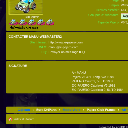
Âge:
62
Emploi:
Webm
Centres d’intérêt:
4X4, 
Groupes d’utilisateurs:
Site Admin
Type de Pajero:
V6 3
CONTACTER MANU-WEBMASTER2
Site Internet:
http://www.le-pajero.com
WLM:
manu@le-pajero.com
ICQ:
Envoyer un message ICQ
SIGNATURE
A + MANU
Pajero V6 3,5L Long BVA 1994
PAJERO Court 2, 5L TD 1987
EX: PAJERO Cabriolet V6 1991
EX: PAJERO Cabriolet 2, 5L TD 1984
G@lium
‹
Euro4X4Parts
‹
Modul'Auto
‹
Pajero Club France
‹
AB 4
Index du forum
Powered by
phpBB
©