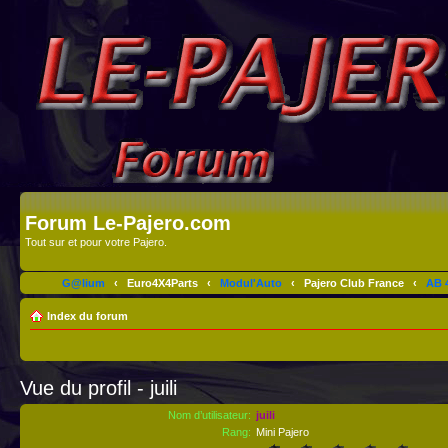
Forum Le-Pajero.com
Tout sur et pour votre Pajero.
G@lium
‹
Euro4X4Parts
‹
Modul'Auto
‹
Pajero Club France
‹
AB 4
Index du forum
Vue du profil - juili
Nom d’utilisateur:
juili
Rang:
Mini Pajero