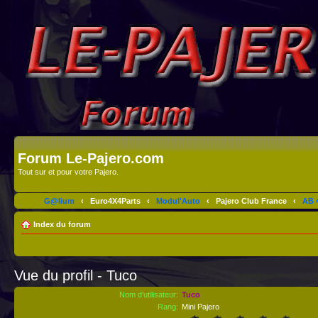
Forum Le-Pajero.com
Tout sur et pour votre Pajero.
G@lium
‹
Euro4X4Parts
‹
Modul'Auto
‹
Pajero Club France
‹
AB 4
Index du forum
Vue du profil - Tuco
Nom d’utilisateur:
Tuco
Rang:
Mini Pajero