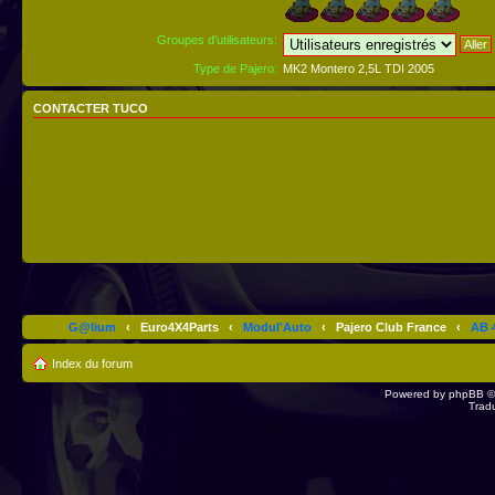
Groupes d’utilisateurs:
Type de Pajero:
MK2 Montero 2,5L TDI 2005
CONTACTER TUCO
G@lium
‹
Euro4X4Parts
‹
Modul'Auto
‹
Pajero Club France
‹
AB 4
Index du forum
Powered by
phpBB
©
Trad