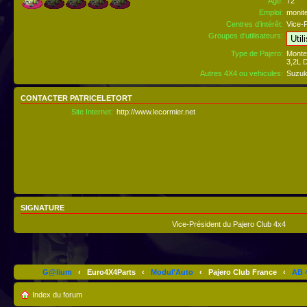
Âge:
72
Emploi:
monit
Centres d’intérêt:
Vice-P
Groupes d’utilisateurs:
Type de Pajero:
Monte
3,2L 
Autres 4X4 ou vehicules:
Suzuk
CONTACTER PATRICELETORT
Site Internet:
http://www.lecormier.net
SIGNATURE
Vice-Président du Pajero Club 4x4
G@lium
‹
Euro4X4Parts
‹
Modul'Auto
‹
Pajero Club France
‹
AB 4
Index du forum