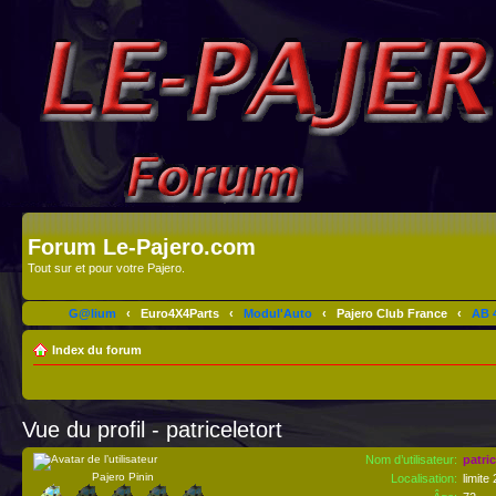
Forum Le-Pajero.com
Tout sur et pour votre Pajero.
G@lium
‹
Euro4X4Parts
‹
Modul'Auto
‹
Pajero Club France
‹
AB 4
Index du forum
Vue du profil - patriceletort
Nom d’utilisateur:
patric
Pajero Pinin
Localisation:
limite 