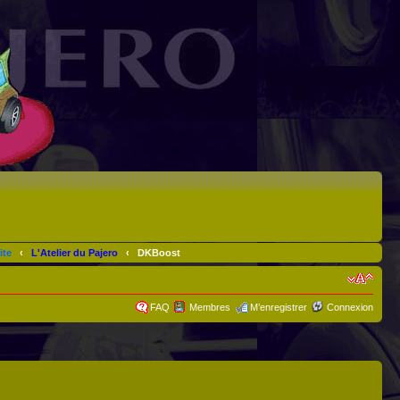
ite
‹
L'Atelier du Pajero
‹
DKBoost
FAQ
Membres
M’enregistrer
Connexion