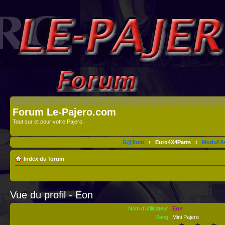
Forum Le-Pajero.com
Tout sur et pour votre Pajero.
G@lium
‹
Euro4X4Parts
‹
Modul'A
Index du forum
Vue du profil - Eon
Nom d’utilisateur:
Eon
Rang:
Mini Pajero