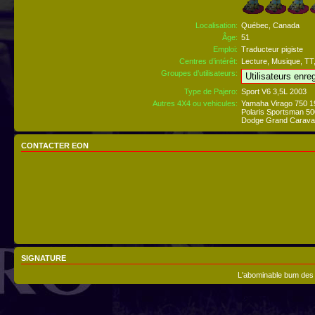
Localisation:
Québec, Canada
Âge:
51
Emploi:
Traducteur pigiste
Centres d’intérêt:
Lecture, Musique, TT, 
Groupes d’utilisateurs:
Type de Pajero:
Sport V6 3,5L 2003
Autres 4X4 ou vehicules:
Yamaha Virago 750 1
Polaris Sportsman 5
Dodge Grand Carava
CONTACTER EON
SIGNATURE
L'abominable bum des