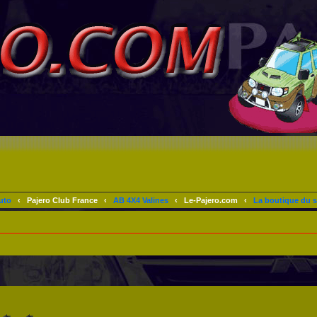
uto
‹
Pajero Club France
‹
AB 4X4 Valines
‹
Le-Pajero.com
‹
La boutique du s