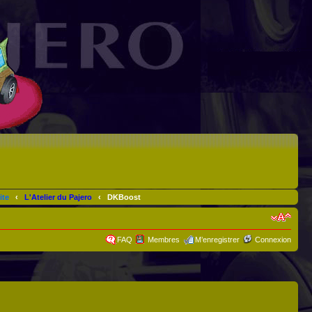
ite
‹
L'Atelier du Pajero
‹
DKBoost
FAQ
Membres
M’enregistrer
Connexion