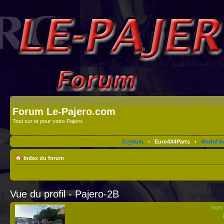
Forum Le-Pajero.com
Tout sur et pour votre Pajero.
G@lium
‹
Euro4X4Parts
‹
Modul'A
Index du forum
Vue du profil - Pajero-2B
Nom d