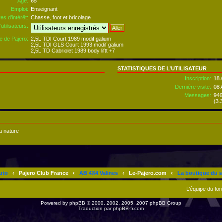
Âge:
65
Emploi:
Enseignant
es d’intérêt:
Chasse, foot et bricolage
utilisateurs:
e de Pajero:
2,5L TDI Court 1989 modif galium
2,5L TDI GLS Court 1993 modif galium
2,5L TD Cabriolet 1989 body liftt +7
STATISTIQUES DE L’UTILISATEUR
Inscription:
18 
Dernière visite:
08 
Messages:
94
(3.
a nature
uto
‹
Pajero Club France
‹
AB 4X4 Valines
‹
Le-Pajero.com
‹
La boutique du s
L’équipe du fo
Powered by
phpBB
© 2000, 2002, 2005, 2007 phpBB Group
Traduction par
phpBB-fr.com