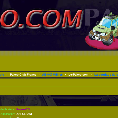
uto
‹
Pajero Club France
‹
AB 4X4 Valines
‹
Le-Pajero.com
‹
La boutique du s
’utilisateur:
Pajero-2B
Localisation:
20 FURIANI