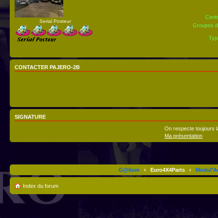
Centr
Serial Posteur
Groupes d’
Typ
CONTACTER PAJERO-2B
SIGNATURE
On respecte toujours l
Ma présentation
G@lium
‹
Euro4X4Parts
‹
Modul'A
Index du forum