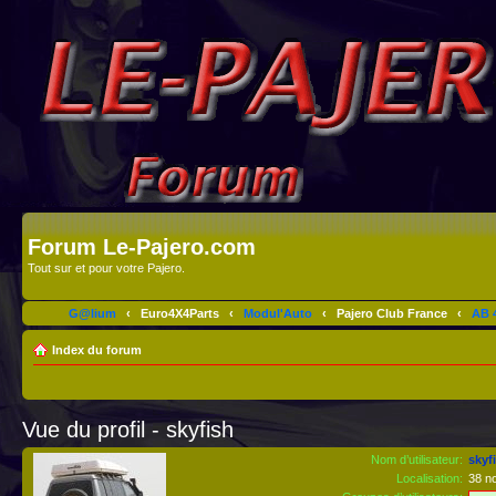
Forum Le-Pajero.com
Tout sur et pour votre Pajero.
G@lium
‹
Euro4X4Parts
‹
Modul'Auto
‹
Pajero Club France
‹
AB 4
Index du forum
Vue du profil - skyfish
Nom d’utilisateur:
skyf
Localisation:
38 no