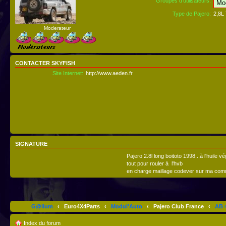
Groupes d’utilisateurs:
Type de Pajero:
2,8L
Moderateur
CONTACTER SKYFISH
Site Internet:
http://www.aeden.fr
SIGNATURE
Pajero 2.8l long boitoto 1998...à l'huile vé
tout pour rouler à l'hvb
en charge maillage codever sur ma co
G@lium
‹
Euro4X4Parts
‹
Modul'Auto
‹
Pajero Club France
‹
AB 4
Index du forum