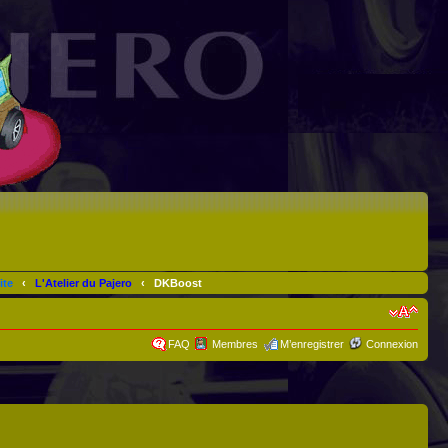
ite
‹
L'Atelier du Pajero
‹
DKBoost
FAQ
Membres
M’enregistrer
Connexion