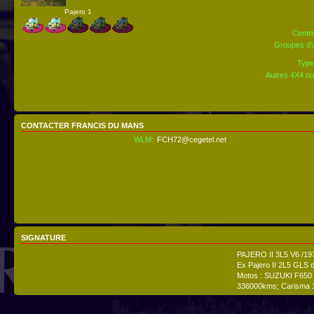
Pajero 1
Centre
Groupes d’u
Type
Autres 4X4 ou
CONTACTER FRANCIS DU MANS
WLM:
FCH72@cegetel.net
SIGNATURE
PAJERO II 3L5 V6 /19
Ex Pajero II 2L5 GLS
Motos : SUZUKI F650 
336000kms; Carisma 1