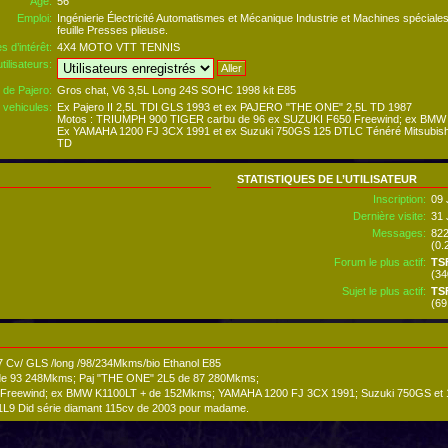
Âge:
56
Emploi:
Ingénierie Électricité Automatismes et Mécanique Industrie et Machines spéciale
feuille Presses plieuse.
s d’intérêt:
4X4 MOTO VTT TENNIS
tilisateurs:
 de Pajero:
Gros chat, V6 3,5L Long 24S SOHC 1998 kit E85
 vehicules:
Ex Pajero II 2,5L TDI GLS 1993 et ex PAJERO "THE ONE" 2,5L TD 1987
Motos : TRIUMPH 900 TIGER carbu de 96 ex SUZUKI F650 Freewind; ex BMW
Ex YAMAHA 1200 FJ 3CX 1991 et ex Suzuki 750GS 125 DTLC Ténéré Mitsubishi C
TD
STATISTIQUES DE L’UTILISATEUR
Inscription:
09 
Dernière visite:
31 
Messages:
82
(0.
Forum le plus actif:
TSF
(34
Sujet le plus actif:
TS
(69
7 Cv/ GLS /long /98/234Mkms/bio Ethanol E85
 de 93 248Mkms; Paj "THE ONE" 2L5 de 87 280Mkms;
Freewind; ex BMW K1100LT + de 152Mkms; YAMAHA 1200 FJ 3CX 1991; Suzuki 750GS et 125 
L9 Did série diamant 115cv de 2003 pour madame.