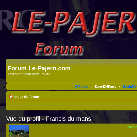
Forum Le-Pajero.com
Tout sur et pour votre Pajero.
G@lium
‹
Euro4X4Parts
‹
Modul'A
Index du forum
Vue du profil - Francis du mans
Nom d’
L