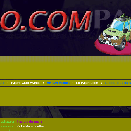
uto
‹
Pajero Club France
‹
AB 4X4 Valines
‹
Le-Pajero.com
‹
La boutique du s
utilisateur:
Francis du mans
ocalisation:
72 Le Mans Sarthe