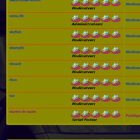
Modérat
mitsu 83
Modérat
skyfish
Modérat
thierry03
Modérat
titouch
Modérat
titus
Modérat
tux
Modérat
laurent de laude
Privilège