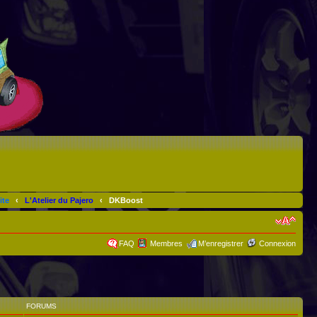
ite
‹
L'Atelier du Pajero
‹
DKBoost
FAQ
Membres
M’enregistrer
Connexion
FORUMS