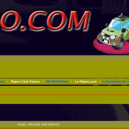
uto
‹
Pajero Club France
‹
AB 4X4 Valines
‹
Le-Pajero.com
‹
La boutique du s
RANG
GROUPE PAR DÉFAUT