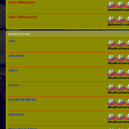
Manu-Webmaster
Manu-Webmaster2
MODÉRATEURS
Alex
Alexandre
dahut
donny
Eric Def 90 300 Dti
fraisobois
Manu-Essai-Admin