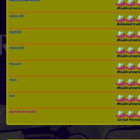
mitsu 83
skyfish
thierry03
titouch
titus
tux
laurent de laude