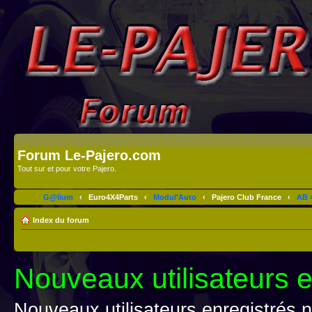
Forum Le-Pajero.com
Tout sur et pour votre Pajero.
G@lium
‹
Euro4X4Parts
‹
Modul'Auto
‹
Pajero Club France
‹
AB 4
Index du forum
Nouveaux utilisateurs e
Nouveaux utilisateurs enregistrés 