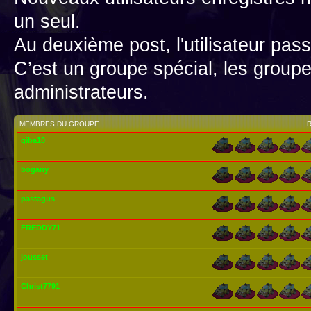
un seul.
Au deuxième post, l'utilisateur pass
C’est un groupe spécial, les group
administrateurs.
MEMBRES DU GROUPE
giba10
bogany
pastagus
FREDDY71
jousset
Christ7791