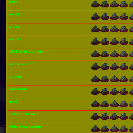
Bavic
Alex61
wildam
manukat
LEGENDRE Jean-Yves
mandjeadolphe
smakelo
nonolebulo
hervé a
christian GERARD
reblandon alexandre