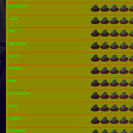
cetoudubon
carlier
Flip
Mortychien
steff77
fontaine
bt64
ManuGuyane
Jessy
lolobry
titus38500