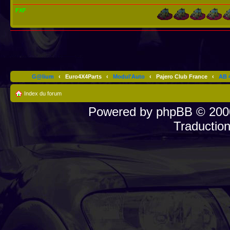
FXF
G@lium
‹
Euro4X4Parts
‹
Modul'Auto
‹
Pajero Club France
‹
AB 4
Index du forum
Powered by
phpBB
© 2000
Traductio