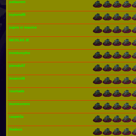
patlaurent
toytorra95
pajero st maurice
NICOLAS JE
trombonythe
pierodu57
moarco06
courtiade
monmontero
casper2a
thedocs