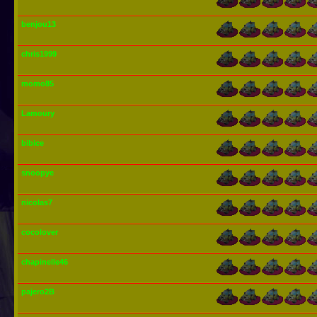
benjou13
chris1999
momo85
Lamoury
bibice
snoopye
nicolas7
cocolover
chapinelle46
pajero2B