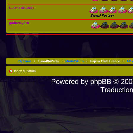
laurent de laude
goldeneye78
G@lium
‹
Euro4X4Parts
‹
Modul'Auto
‹
Pajero Club France
‹
AB 4
Index du forum
Powered by
phpBB
© 2000
Traductio