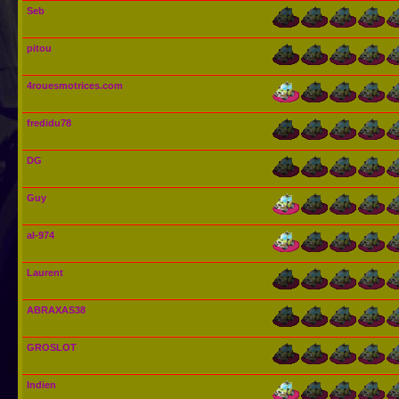
Seb
pitou
4rouesmotrices.com
fredidu78
DG
Guy
al-974
Laurent
ABRAXAS38
GROSLOT
Indien