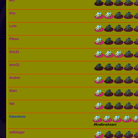
a21
dny
Lolo
Pibou
Eric21
kerx11
Andrei
Start
fab
fraisobois
velfringer