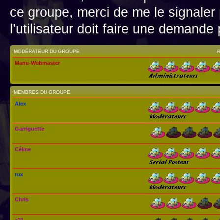
ce groupe, merci de me le signaler
l’utilisateur doit faire une demand
MODÉRATEUR DU GROUPE
Manu-Webmaster
MEMBRES DU GROUPE
Alex
Garriguette
Céline
tux
Chris