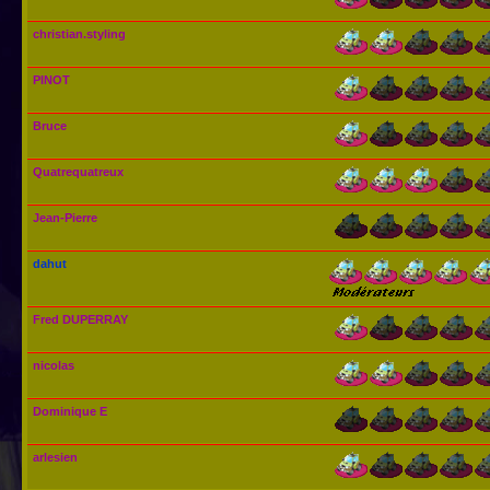
christian.styling
PINOT
Bruce
Quatrequatreux
Jean-Pierre
dahut
Fred DUPERRAY
nicolas
Dominique E
arlesien