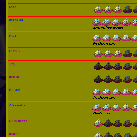
fane
mitsu 83
titus
Lutin60
Thy
lolo45
titouch
Alexandre
LAMURE38
matnbl