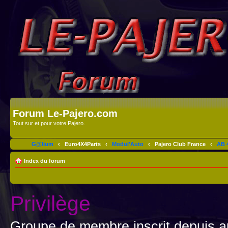
Forum Le-Pajero.com
Tout sur et pour votre Pajero.
G@lium
‹
Euro4X4Parts
‹
Modul'Auto
‹
Pajero Club France
‹
AB 4
Index du forum
Privilège
Groupe de membre inscrit depuis a