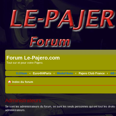
Forum Le-Pajero.com
Tout sur et pour votre Pajero.
G@lium
‹
Euro4X4Parts
‹
Modul'Auto
‹
Pajero Club France
‹
AB 4
Index du forum
Administrateurs
Se sont les administrateurs du forum, se sont les seuls personnes qui ont tout les droits
administrateurs.