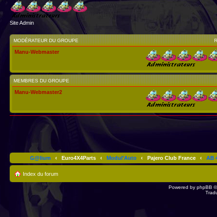
Site Admin
MODÉRATEUR DU GROUPE
Manu-Webmaster
MEMBRES DU GROUPE
Manu-Webmaster2
G@lium
‹
Euro4X4Parts
‹
Modul'Auto
‹
Pajero Club France
‹
AB 4
Index du forum
Powered by
phpBB
©
Trad