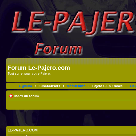
Forum Le-Pajero.com
Tout sur et pour votre Pajero.
G@lium
‹
Euro4X4Parts
‹
Modul'Auto
‹
Pajero Club France
‹
AB 4
Index du forum
LE-PAJERO.COM