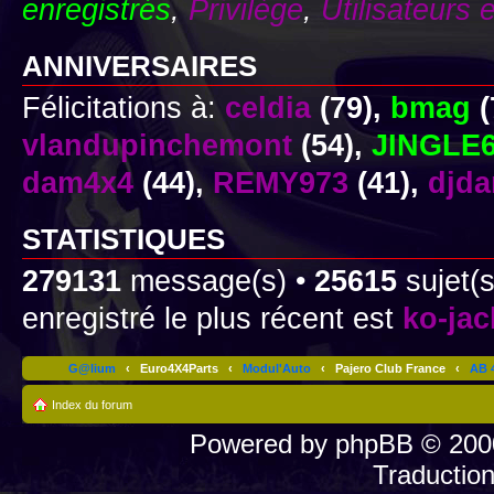
enregistrés
,
Privilège
,
Utilisateurs 
ANNIVERSAIRES
Félicitations à:
celdia
(79),
bmag
(
vlandupinchemont
(54),
JINGLE
dam4x4
(44),
REMY973
(41),
djd
STATISTIQUES
279131
message(s) •
25615
sujet(s
enregistré le plus récent est
ko-ja
G@lium
‹
Euro4X4Parts
‹
Modul'Auto
‹
Pajero Club France
‹
AB 4
Index du forum
Powered by
phpBB
© 2000
Traductio