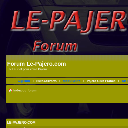
Forum Le-Pajero.com
Tout sur et pour votre Pajero.
G@lium
‹
Euro4X4Parts
‹
Modul'Auto
‹
Pajero Club France
‹
AB 4
Index du forum
LE-PAJERO.COM