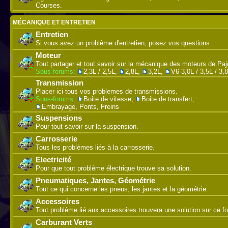
Courses.
MÉCANIQUE ET ENTRETIEN
Entretien
Si vous avez un problème d'entretien, posez vos questions.
Moteur
Tout partager et tout savoir sur la mécanique des moteurs de Paj
Sous-forums:
2,3L / 2,5L
,
2,8L
,
3,2L
,
V6 3,0L / 3,5L / 3,
Transmission
Placer ici tous vos problemes de transmissions.
Sous-forums:
Boite de vitesse
,
Boite de transfert
,
Embrayage, Ponts, Freins
Suspensions
Pour tout savoir sur la suspension.
Carrosserie
Tous les problèmes liés à la carrosserie.
Electricité
Pour que tout problème électrique trouve sa solution.
Pneumatiques, Jantes, Géométrie
Tout ce qui concerne les pneus, les jantes et la géométrie.
Accessoires
Tout problème lié aux accessoires trouvera une solution sur ce f
Carburant Verts