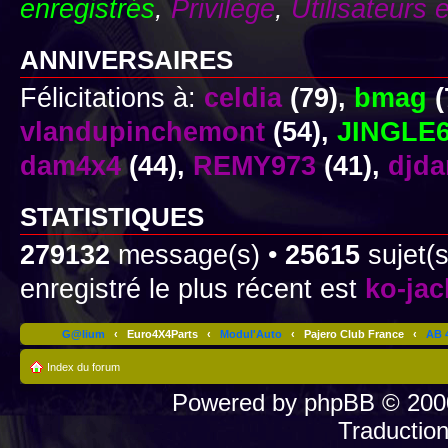
enregistrés
,
Privilège
,
Utilisateurs 
ANNIVERSAIRES
Félicitations à:
celdia
(79),
bmag
(
vlandupinchemont
(54),
JINGLE
dam4x4
(44),
REMY973
(41),
djd
STATISTIQUES
279132
message(s) •
25615
sujet(s
enregistré le plus récent est
ko-ja
G@lium
‹
Euro4X4Parts
‹
Modul'Auto
‹
Pajero Club France
‹
AB 4
Index du forum
Powered by
phpBB
© 2000
Traductio