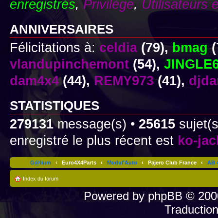
enregistrés
,
Privilège
,
Utilisateurs 
ANNIVERSAIRES
Félicitations à:
celdia
(79),
bmag
(
vlandupinchemont
(54),
JINGLE
dam4x4
(44),
REMY973
(41),
djd
STATISTIQUES
279131
message(s) •
25615
sujet(s
enregistré le plus récent est
ko-ja
G@lium
‹
Euro4X4Parts
‹
Modul'Auto
‹
Pajero Club France
‹
AB 4
Index du forum
Powered by
phpBB
© 2000
Traductio