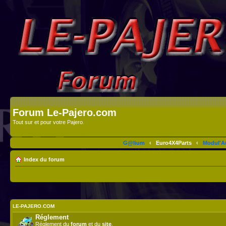
Forum Le-Pajero.com
Tout sur et pour votre Pajero.
G@lium
‹
Euro4X4Parts
‹
Modul'A
Index du forum
LE-PAJERO.COM
Réglement
Réglement du
forum
et du
site
.