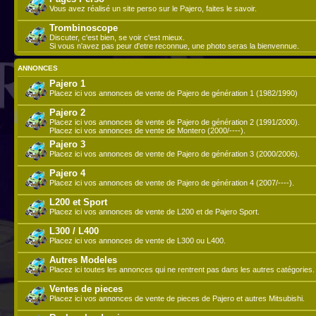
Vous avez réalisé un site perso sur le Pajero, faites le savoir.
Trombinoscope
Discuter, c'est bien, se voir c'est mieux.
Si vous n'avez pas peur d'etre reconnue, une photo seras la bienvennue.
ANNONCES
Pajero 1
Placez ici vos annonces de vente de Pajero de génération 1 (1982/1990)
Pajero 2
Placez ici vos annonces de vente de Pajero de génération 2 (1991/2000).
Placez ici vos annonces de vente de Montero (2000/----).
Pajero 3
Placez ici vos annonces de vente de Pajero de génération 3 (2000/2006).
Pajero 4
Placez ici vos annonces de vente de Pajero de génération 4 (2007/----).
L200 et Sport
Placez ici vos annonces de vente de L200 et de Pajero Sport.
L300 / L400
Placez ici vos annonces de vente de L300 ou L400.
Autres Modeles
Placez ici toutes les annonces qui ne rentrent pas dans les autres catégories.
Ventes de pieces
Placez ici vos annonces de vente de pieces de Pajero et autres Mitsubishi.