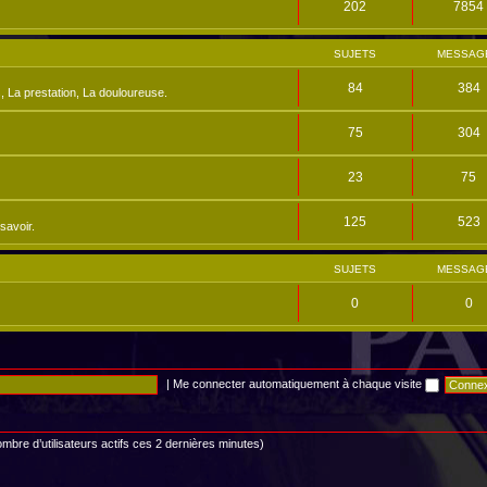
202
7854
SUJETS
MESSAG
84
384
, La prestation, La douloureuse.
75
304
23
75
125
523
savoir.
SUJETS
MESSAG
0
0
|
Me connecter automatiquement à chaque visite
 nombre d’utilisateurs actifs ces 2 dernières minutes)