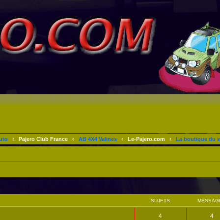
uto
‹
Pajero Club France
‹
AB 4X4 Valines
‹
Le-Pajero.com
‹
La boutique du s
SUJETS
MESSAG
4
4