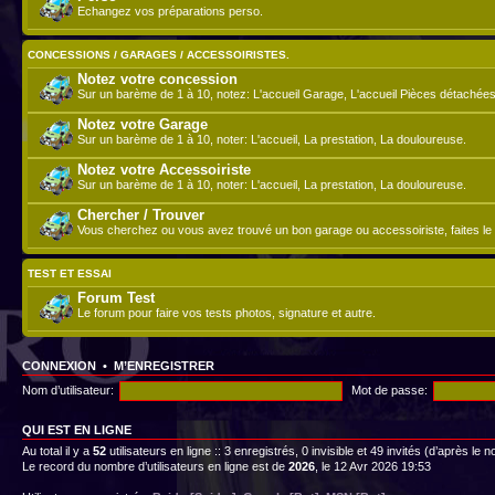
Echangez vos préparations perso.
CONCESSIONS / GARAGES / ACCESSOIRISTES.
Notez votre concession
Sur un barème de 1 à 10, notez: L'accueil Garage, L'accueil Pièces détachées
Notez votre Garage
Sur un barème de 1 à 10, noter: L'accueil, La prestation, La douloureuse.
Notez votre Accessoiriste
Sur un barème de 1 à 10, noter: L'accueil, La prestation, La douloureuse.
Chercher / Trouver
Vous cherchez ou vous avez trouvé un bon garage ou accessoiriste, faites le 
TEST ET ESSAI
Forum Test
Le forum pour faire vos tests photos, signature et autre.
CONNEXION
•
M’ENREGISTRER
Nom d’utilisateur:
Mot de passe:
QUI EST EN LIGNE
Au total il y a
52
utilisateurs en ligne :: 3 enregistrés, 0 invisible et 49 invités (d’après le
Le record du nombre d’utilisateurs en ligne est de
2026
, le 12 Avr 2026 19:53