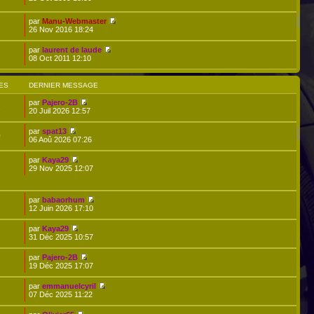
par
Manu-Webmaster
26 Nov 2016 18:24
par
laurent de laude
08 Oct 2011 12:10
ES
DERNIER MESSAGE
par
Pajero-2B
1
20 Juil 2026 12:57
par
spat13
0
06 Aoû 2026 07:26
par
Kaya29
29 Nov 2025 12:07
par
babaorhum
12 Juin 2026 17:10
par
Kaya29
31 Déc 2025 10:57
par
Pajero-2B
19 Déc 2025 17:07
par
emmanuelcyril
07 Déc 2025 11:22