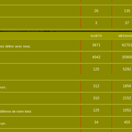
26
135
3
37
SUJETS
MESSAG
3871
6270
nez délirer avec nous.
4042
3590
125
5292
312
1858
eurs.
310
2152
125
1052
éfense de notre loisir.
34
455
orum.