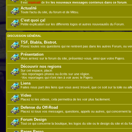
Il est
impératif
de lire
les nouveaux messages contenus dans ce forum
.
Actualité
Toute l'actu du site, du forum et de Mitsu.
C'est quoi ça!
Petite explication sur les differents logos et autres nouveautés du Forum.
DISCUSSION GÉNÉRAL
TSF, Blabla, Bistrot.
Posez toutes vos questions qui ne rentrent pas dans les autres Forum, ou ve
Présentation
Vous arrivez sur le forum du site, présentez-vous, ainsi que votre Pajero.
Découvrir nos regions
Sur cet espace, placé:
-Vos reportages photos ou écrits sur une région.
-Vos reportages qui n'ont rien à voir avec le Pajero.
Liens
Faites nous part des liens que vous avez trouvé, que ce soit sur la toile ou aill
Video
Placez ici les videos, cela permettra de les voir plus facilement.
Defense du Off-Road
Placez ici tous vos messages, questions, appels ou autres, qui concernent la d
Forum Design
Tout ce qui concerne la boutique, les logos du site ou le design du site et du f
Pages Perso