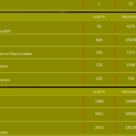
1
23
SUJETS
MESSAG
92
4275
me REP
668
2503
156
1272
ion en Raid ou balade.
128
1048
nture.
120
753
ourses.
SUJETS
MESSAG
1486
1049
4451
3959
2413
1812
reins