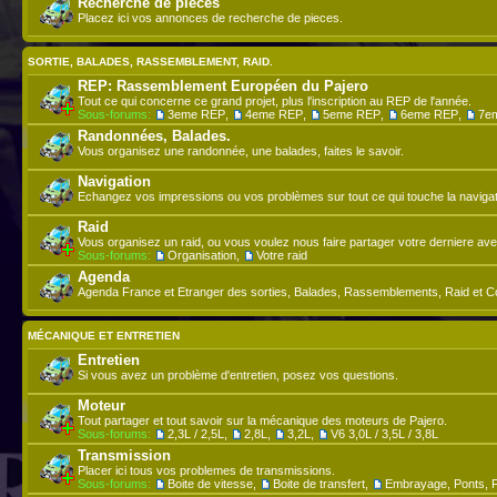
Recherche de pieces
Placez ici vos annonces de recherche de pieces.
SORTIE, BALADES, RASSEMBLEMENT, RAID.
REP: Rassemblement Européen du Pajero
Tout ce qui concerne ce grand projet, plus l'inscription au REP de l'année.
Sous-forums:
3eme REP
,
4eme REP
,
5eme REP
,
6eme REP
,
7e
Randonnées, Balades.
Vous organisez une randonnée, une balades, faites le savoir.
Navigation
Echangez vos impressions ou vos problèmes sur tout ce qui touche la navigat
Raid
Vous organisez un raid, ou vous voulez nous faire partager votre derniere ave
Sous-forums:
Organisation
,
Votre raid
Agenda
Agenda France et Etranger des sorties, Balades, Rassemblements, Raid et C
MÉCANIQUE ET ENTRETIEN
Entretien
Si vous avez un problème d'entretien, posez vos questions.
Moteur
Tout partager et tout savoir sur la mécanique des moteurs de Pajero.
Sous-forums:
2,3L / 2,5L
,
2,8L
,
3,2L
,
V6 3,0L / 3,5L / 3,8L
Transmission
Placer ici tous vos problemes de transmissions.
Sous-forums:
Boite de vitesse
,
Boite de transfert
,
Embrayage, Ponts, F