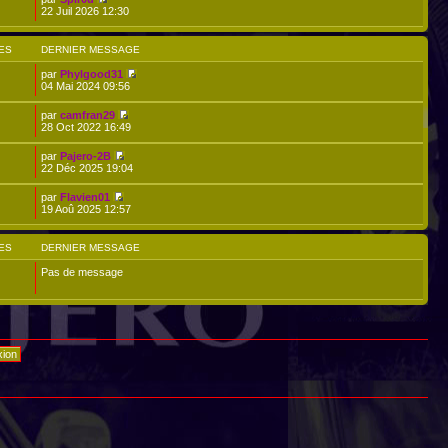
22 Juil 2026 12:30
ES
DERNIER MESSAGE
par
Phylgood31
04 Mai 2024 09:56
par
camfran29
28 Oct 2022 16:49
par
Pajero-2B
22 Déc 2025 19:04
par
Flavien01
19 Aoû 2025 12:57
ES
DERNIER MESSAGE
Pas de message