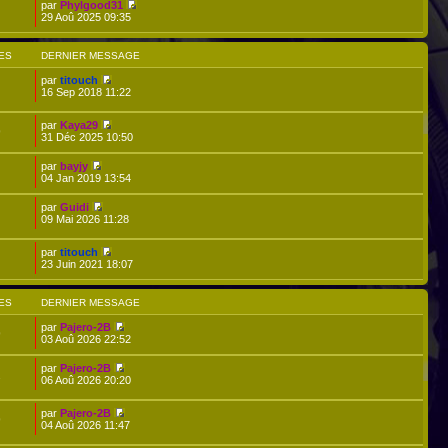
par
Phylgood31
29 Aoû 2025 09:35
ES
DERNIER MESSAGE
par
titouch
16 Sep 2018 11:22
par
Kaya29
9
31 Déc 2025 10:50
par
bayjy
04 Jan 2019 13:54
par
Guidi
09 Mai 2026 11:28
par
titouch
23 Juin 2021 18:07
ES
DERNIER MESSAGE
par
Pajero-2B
9
03 Aoû 2026 22:52
par
Pajero-2B
2
06 Aoû 2026 20:20
par
Pajero-2B
9
04 Aoû 2026 11:47