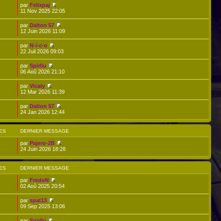
par
Felixpaj
11 Nov 2025 22:05
par
Dalton 57
12 Juin 2026 11:09
par
N-i-c-o
2
22 Juil 2026 09:03
par
Spir0u
7
06 Aoû 2026 21:10
par
Vicaly
12 Mar 2026 11:39
par
Dalton 57
24 Jan 2026 12:44
ES
DERNIER MESSAGE
par
Pajero-2B
24 Juin 2026 18:28
ES
DERNIER MESSAGE
par
FredoN
02 Aoû 2025 20:54
par
spat13
09 Sep 2025 13:06
par
Spir0u