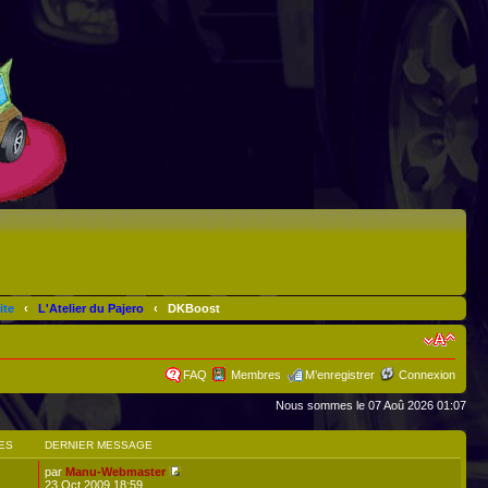
ite
‹
L'Atelier du Pajero
‹
DKBoost
FAQ
Membres
M’enregistrer
Connexion
Nous sommes le 07 Aoû 2026 01:07
ES
DERNIER MESSAGE
par
Manu-Webmaster
23 Oct 2009 18:59