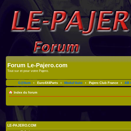
Forum Le-Pajero.com
Tout sur et pour votre Pajero.
G@lium
‹
Euro4X4Parts
‹
Modul'Auto
‹
Pajero Club France
‹
AB 4
Index du forum
LE-PAJERO.COM