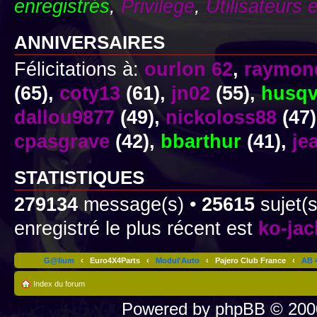
enregistrés
,
Privilège
,
Utilisateurs 
ANNIVERSAIRES
Félicitations à:
ourlon 62
,
raymon
(65),
coty13
(61),
jn02
(55),
husqv
dallou9877
(49),
nickoloss88
(47
cpasgrave
(42),
bbarthur
(41),
je
STATISTIQUES
279134
message(s) •
25615
sujet(s
enregistré le plus récent est
ko-ja
G@lium
‹
Euro4X4Parts
‹
Modul'Auto
‹
Pajero Club France
‹
AB 4
Index du forum
Powered by
phpBB
© 2000