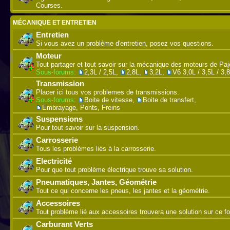
Courses.
MÉCANIQUE ET ENTRETIEN
Entretien
Si vous avez un problème d'entretien, posez vos questions.
Moteur
Tout partager et tout savoir sur la mécanique des moteurs de Paj
Sous-forums:
2,3L / 2,5L
,
2,8L
,
3,2L
,
V6 3,0L / 3,5L / 3,
Transmission
Placer ici tous vos problemes de transmissions.
Sous-forums:
Boite de vitesse
,
Boite de transfert
,
Embrayage, Ponts, Freins
Suspensions
Pour tout savoir sur la suspension.
Carrosserie
Tous les problèmes liés à la carrosserie.
Electricité
Pour que tout problème électrique trouve sa solution.
Pneumatiques, Jantes, Géométrie
Tout ce qui concerne les pneus, les jantes et la géométrie.
Accessoires
Tout problème lié aux accessoires trouvera une solution sur ce f
Carburant Verts