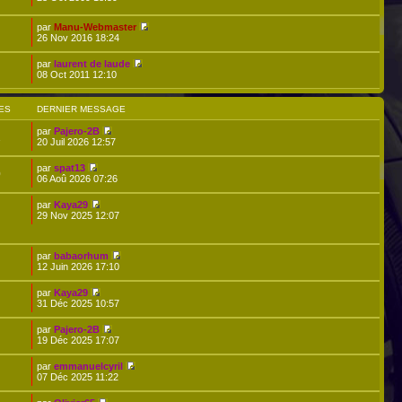
par
Manu-Webmaster
26 Nov 2016 18:24
par
laurent de laude
08 Oct 2011 12:10
ES
DERNIER MESSAGE
par
Pajero-2B
1
20 Juil 2026 12:57
par
spat13
0
06 Aoû 2026 07:26
par
Kaya29
29 Nov 2025 12:07
par
babaorhum
12 Juin 2026 17:10
par
Kaya29
31 Déc 2025 10:57
par
Pajero-2B
19 Déc 2025 17:07
par
emmanuelcyril
07 Déc 2025 11:22