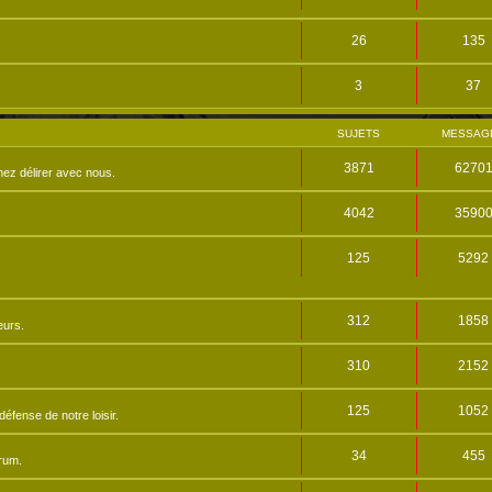
26
135
3
37
SUJETS
MESSAG
3871
6270
nez délirer avec nous.
4042
3590
125
5292
312
1858
eurs.
310
2152
125
1052
éfense de notre loisir.
34
455
orum.