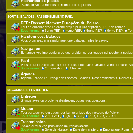
Recherche de pieces
Placez ici vos annonces de recherche de pieces.
SORTIE, BALADES, RASSEMBLEMENT, RAID.
REP: Rassemblement Européen du Pajero
Tout ce qui concerne ce grand projet, plus l'inscription au REP de l'année.
Sous-forums:
3eme REP
,
4eme REP
,
5eme REP
,
6eme REP
,
7e
Randonnées, Balades.
Vous organisez une randonnée, une balades, faites le savoir.
Navigation
Echangez vos impressions ou vos problèmes sur tout ce qui touche la navigat
Raid
Vous organisez un raid, ou vous voulez nous faire partager votre derniere ave
Sous-forums:
Organisation
,
Votre raid
Agenda
Agenda France et Etranger des sorties, Balades, Rassemblements, Raid et C
MÉCANIQUE ET ENTRETIEN
Entretien
Si vous avez un problème d'entretien, posez vos questions.
Moteur
Tout partager et tout savoir sur la mécanique des moteurs de Pajero.
Sous-forums:
2,3L / 2,5L
,
2,8L
,
3,2L
,
V6 3,0L / 3,5L / 3,8L
Transmission
Placer ici tous vos problemes de transmissions.
Sous-forums:
Boite de vitesse
,
Boite de transfert
,
Embrayage, Ponts, F