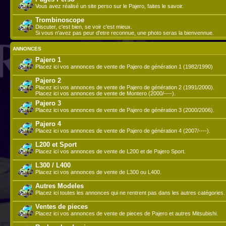
Vous avez réalisé un site perso sur le Pajero, faites le savoir.
Trombinoscope
Discuter, c'est bien, se voir c'est mieux.
Si vous n'avez pas peur d'etre reconnue, une photo seras la bienvennue.
ANNONCES
Pajero 1
Placez ici vos annonces de vente de Pajero de génération 1 (1982/1990)
Pajero 2
Placez ici vos annonces de vente de Pajero de génération 2 (1991/2000).
Placez ici vos annonces de vente de Montero (2000/----).
Pajero 3
Placez ici vos annonces de vente de Pajero de génération 3 (2000/2006).
Pajero 4
Placez ici vos annonces de vente de Pajero de génération 4 (2007/----).
L200 et Sport
Placez ici vos annonces de vente de L200 et de Pajero Sport.
L300 / L400
Placez ici vos annonces de vente de L300 ou L400.
Autres Modeles
Placez ici toutes les annonces qui ne rentrent pas dans les autres catégories.
Ventes de pieces
Placez ici vos annonces de vente de pieces de Pajero et autres Mitsubishi.