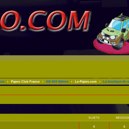
uto
‹
Pajero Club France
‹
AB 4X4 Valines
‹
Le-Pajero.com
‹
La boutique du s
SUJETS
MESSAG
4
4