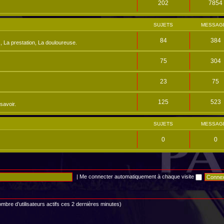
202
7854
SUJETS
MESSAG
84
384
, La prestation, La douloureuse.
75
304
23
75
125
523
savoir.
SUJETS
MESSAG
0
0
|
Me connecter automatiquement à chaque visite
 nombre d’utilisateurs actifs ces 2 dernières minutes)