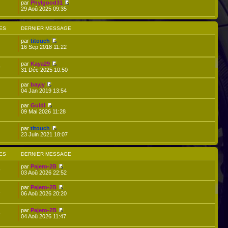
par
Phylgood31
29 Aoû 2025 09:35
ES
DERNIER MESSAGE
par
titouch
16 Sep 2018 11:22
par
Kaya29
9
31 Déc 2025 10:50
par
bayjy
04 Jan 2019 13:54
par
Guidi
09 Mai 2026 11:28
par
titouch
23 Juin 2021 18:07
ES
DERNIER MESSAGE
par
Pajero-2B
9
03 Aoû 2026 22:52
par
Pajero-2B
2
06 Aoû 2026 20:20
par
Pajero-2B
9
04 Aoû 2026 11:47