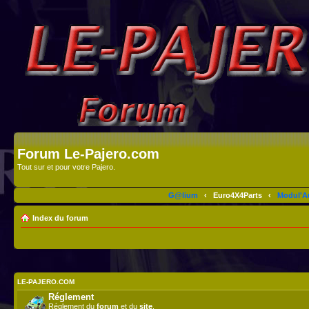
Forum Le-Pajero.com
Tout sur et pour votre Pajero.
G@lium
‹
Euro4X4Parts
‹
Modul'A
Index du forum
LE-PAJERO.COM
Réglement
Réglement du
forum
et du
site
.