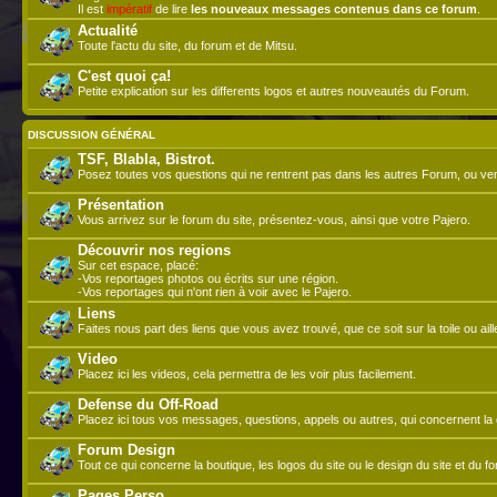
Il est
impératif
de lire
les nouveaux messages contenus dans ce forum
.
Actualité
Toute l'actu du site, du forum et de Mitsu.
C'est quoi ça!
Petite explication sur les differents logos et autres nouveautés du Forum.
DISCUSSION GÉNÉRAL
TSF, Blabla, Bistrot.
Posez toutes vos questions qui ne rentrent pas dans les autres Forum, ou ve
Présentation
Vous arrivez sur le forum du site, présentez-vous, ainsi que votre Pajero.
Découvrir nos regions
Sur cet espace, placé:
-Vos reportages photos ou écrits sur une région.
-Vos reportages qui n'ont rien à voir avec le Pajero.
Liens
Faites nous part des liens que vous avez trouvé, que ce soit sur la toile ou aill
Video
Placez ici les videos, cela permettra de les voir plus facilement.
Defense du Off-Road
Placez ici tous vos messages, questions, appels ou autres, qui concernent la d
Forum Design
Tout ce qui concerne la boutique, les logos du site ou le design du site et du f
Pages Perso