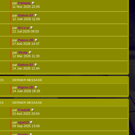
par
Felixpaj
11 Nov 2025 22:05
par
Dalton 57
12 Juin 2026 11:09
par
N-i-c-o
2
22 Juil 2026 09:03
par
Pajero-2B
8
07 Aoû 2026 14:37
par
Vicaly
12 Mar 2026 11:39
par
Dalton 57
24 Jan 2026 12:44
ES
DERNIER MESSAGE
par
Pajero-2B
24 Juin 2026 18:28
ES
DERNIER MESSAGE
par
FredoN
02 Aoû 2025 20:54
par
spat13
09 Sep 2025 13:06
par
Spir0u