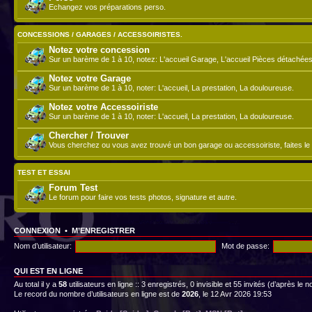
Echangez vos préparations perso.
CONCESSIONS / GARAGES / ACCESSOIRISTES.
Notez votre concession
Sur un barème de 1 à 10, notez: L'accueil Garage, L'accueil Pièces détachées
Notez votre Garage
Sur un barème de 1 à 10, noter: L'accueil, La prestation, La douloureuse.
Notez votre Accessoiriste
Sur un barème de 1 à 10, noter: L'accueil, La prestation, La douloureuse.
Chercher / Trouver
Vous cherchez ou vous avez trouvé un bon garage ou accessoiriste, faites le 
TEST ET ESSAI
Forum Test
Le forum pour faire vos tests photos, signature et autre.
CONNEXION
•
M’ENREGISTRER
Nom d’utilisateur:
Mot de passe:
QUI EST EN LIGNE
Au total il y a
58
utilisateurs en ligne :: 3 enregistrés, 0 invisible et 55 invités (d’après le
Le record du nombre d’utilisateurs en ligne est de
2026
, le 12 Avr 2026 19:53