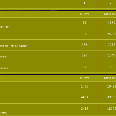
1
23
SUJETS
MESSAG
92
4275
me REP
668
2503
156
1272
ion en Raid ou balade.
128
1048
nture.
120
753
ourses.
SUJETS
MESSAG
1486
1049
4451
3959
2413
1812
reins