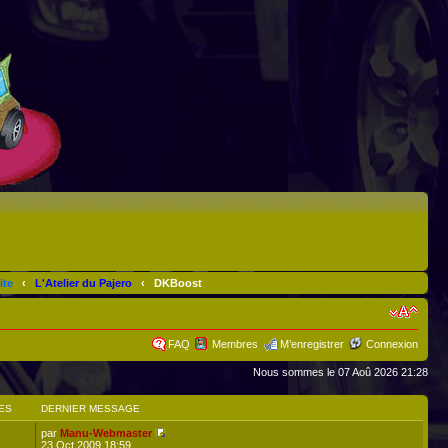
ite
‹
L'Atelier du Pajero
‹
DKBoost
FAQ
Membres
M’enregistrer
Connexion
Nous sommes le 07 Aoû 2026 21:28
ES
DERNIER MESSAGE
par
Manu-Webmaster
23 Oct 2009 18:59