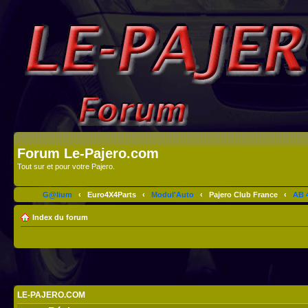
Forum Le-Pajero.com
Tout sur et pour votre Pajero.
G@lium
‹
Euro4X4Parts
‹
Modul'Auto
‹
Pajero Club France
‹
AB 4
Index du forum
LE-PAJERO.COM