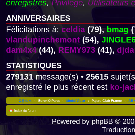
enregistrés
,
Privilège
,
Utilisateurs 
ANNIVERSAIRES
Félicitations à:
celdia
(79),
bmag
(
vlandupinchemont
(54),
JINGLE
dam4x4
(44),
REMY973
(41),
djd
STATISTIQUES
279131
message(s) •
25615
sujet(s
enregistré le plus récent est
ko-ja
G@lium
‹
Euro4X4Parts
‹
Modul'Auto
‹
Pajero Club France
‹
AB 4
Index du forum
Powered by
phpBB
© 2000
Traductio