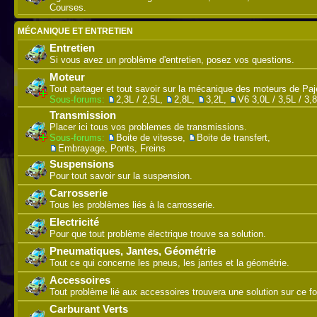
Courses.
MÉCANIQUE ET ENTRETIEN
Entretien
Si vous avez un problème d'entretien, posez vos questions.
Moteur
Tout partager et tout savoir sur la mécanique des moteurs de Paj
Sous-forums:
2,3L / 2,5L
,
2,8L
,
3,2L
,
V6 3,0L / 3,5L / 3,
Transmission
Placer ici tous vos problemes de transmissions.
Sous-forums:
Boite de vitesse
,
Boite de transfert
,
Embrayage, Ponts, Freins
Suspensions
Pour tout savoir sur la suspension.
Carrosserie
Tous les problèmes liés à la carrosserie.
Electricité
Pour que tout problème électrique trouve sa solution.
Pneumatiques, Jantes, Géométrie
Tout ce qui concerne les pneus, les jantes et la géométrie.
Accessoires
Tout problème lié aux accessoires trouvera une solution sur ce f
Carburant Verts