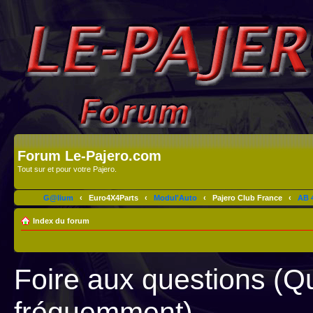
Forum Le-Pajero.com
Tout sur et pour votre Pajero.
G@lium
‹
Euro4X4Parts
‹
Modul'Auto
‹
Pajero Club France
‹
AB 4
Index du forum
Foire aux questions (Q
fréquemment)