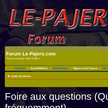
Forum Le-Pajero.com
Tout sur et pour votre Pajero.
G@lium
‹
Euro4X4Parts
‹
Modul'Auto
‹
Pajero Club France
‹
AB 4
Index du forum
Foire aux questions (Q
fréquemment)