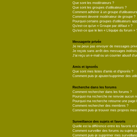
Que sont les modérateurs ?
Que sont les groupes d’utilisateurs ?
Comment adhérer à un groupe d’utilisateurs
Comment devenir modérateur de groupe ?
Pourquoi certains groupes d’utilisateurs ap
Qu’est-ce qu’un « Groupe par défaut » ?
Qu’est-ce que le lien « L’équipe du forum » 
Messagerie privée
Je ne peux pas envoyer de messages privé
Je reçois sans arrêt des messages indésira
J’ai reçu un e-mail ou un courrier abusif d’un
Amis et ignorés
Que sont mes listes d’amis et d’ignorés ?
Comment puis-je ajouter/supprimer des utili
Recherche dans les forums
Comment rechercher dans les forums ?
Pourquoi ma recherche ne renvoie aucun ré
Pourquoi ma recherche retourne une page 
Comment rechercher des membres ?
Comment puis-je trouver mes propres mess
Surveillance des sujets et favoris
Quelle est la différence entre les favoris et 
Comment surveiller des forums ou sujets par
Comment puis-je supprimer mes surveillanc