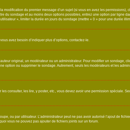
u la modification du premier message d’un sujet (si vous en avez les permissions), c
titre du sondage et au moins deux options possibles, entrez une option par ligne
utilisateur », limiter la durée en jours du sondage (mettre « 0 » pour une durée illimi
vous avez besoin d’indiquer plus d’options, contactez-le.
uteur original, un modérateur ou un administrateur. Pour modifier un sondage, cl
 une option ou supprimer le sondage. Autrement, seuls les modérateurs et les admin
 les consulter, les lire, y poster, etc., vous devez avoir une permission spéciale. 
roupe, ou par utilisateur. L’administrateur peut ne pas avoir autorisé l’ajout de fich
uoi vous ne pouvez pas ajouter de fichiers joints sur un forum.