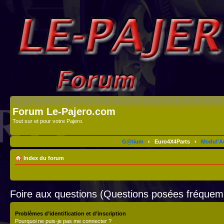
Forum Le-Pajero.com
Tout sur et pour votre Pajero.
G@lium
‹
Euro4X4Parts
‹
Modul'A
Index du forum
Foire aux questions (Questions posées fréque
Problèmes d’identification et d’inscription
Pourquoi ne puis-je pas me connecter ?