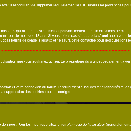
 effet, il est courant de supprimer régulièrement les utilisateurs ne postant pas pou
tats-Unis qui dit que les sites Internet pouvant recueillir des informations de mi
r un mineur de moins de 13 ans. Si vous n’êtes pas sûr que cela s’applique à vous, l
 pas fournir de conseils légaux et ne saurait être contactée pour des questions lég
m d’utilisateur que vous souhaitez utiliser. Le propriétaire du site peut également av
ation et votre connexion au forum. Ils fournissent aussi des fonctionnalités telles 
la suppression des cookies peut les corriger.
 données. Pour les modifier, visitez le lien
Panneau de l’utilisateur
(généralement a