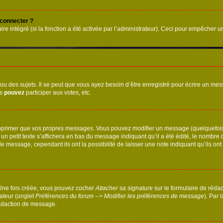
 connecter ?
ire intégré (si la fonction a été activée par l’administrateur). Ceci pour empêcher un
 des sujets. Il se peut que vous ayez besoin d’être enregistré pour écrire un mes
us
pouvez
participer aux votes, etc.
pprimer que vos propres messages. Vous pouvez modifier un message (quelquefois d
it texte s’affichera en bas du message indiquant qu’il a été édité, le nombre de fo
message, cependant ils ont la possibilité de laisser une note indiquant qu’ils ont m
 Une fois créée, vous pouvez cocher
Attacher sa signature
sur le formulaire de réda
ateur (onglet
Préférences du forum --> Modifier les préférences de message
). Par 
rédaction de message.