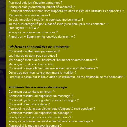
Pourquoi dois-je m’inscrire après tout ?
Pourquoi suis-je automatiquement déconnecté ?
Comment empêcher mon nom d’apparaître dans la liste des utilisateurs connectés ?
J’ai perdu mon mot de passe !
Je suis enregistré mais je ne peux pas me connecter !
Je me suis enregistré par le passé mais je ne peux plus me connecter ?!
Que signifie COPPA ?
Pourquoi ne puis-je pas m’inscrire ?
À quoi sert « Supprimer les cookies du forum » ?
Préférences et paramètres de l’utilisateur
Comment modifier mes paramètres ?
Les heures ne sont pas correctes !
J’ai changé mon fuseau horaire et l’heure est encore incorrecte !
Ma langue n’est pas dans la liste !
Comment puis-je afficher une image avec mon nom d’utilisateur ?
Qu’est-ce que mon rang et comment le modifier ?
Lorsque je clique sur le lien
e-mail
d’un utilisateur, on me demande de me connecter ?
Problèmes liés aux envois de messages
Comment poster dans un forum ?
Comment modifier ou supprimer un message ?
Comment ajouter une signature à mes messages ?
Comment créer un sondage ?
Pourquoi ne puis-je pas ajouter plus d’options à mon sondage ?
Comment modifier ou supprimer un sondage ?
Pourquoi ne puis-je pas accéder à un forum ?
Pourquoi ne puis-je pas joindre des fichiers à mon message ?
Pourquoi ai-je reçu un avertissement ?