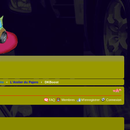
ite
‹
L'Atelier du Pajero
‹
DKBoost
FAQ
Membres
M’enregistrer
Connexion