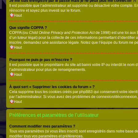
Je me suis enregistré par le passé mais je ne peux plus me connecter ?!
Il est possible que l’administrateur ait supprimé ou désactivé votre compte. En
réinscrire et soyez plus investi sur le forum.
Haut
Que signifie COPPA ?
COPPA (ou
Child Online Privacy and Protection Act
de 1998) est une loi aux É
d’un tuteur légal) pour la collecte de ces informations permettant d’identifie
inscrire, demandez une assistance légale. Notez que l’équipe du forum ne peut
Haut
Pourquoi ne puis-je pas m’inscrire ?
Il est possible que le propriétaire du site ait banni votre IP ou interdit le no
l’administrateur pour plus de renseignements.
Haut
À quoi sert « Supprimer les cookies du forum » ?
Cela supprime tous les cookies créés par phpBB3 qui conservent votre identific
par l’administrateur. Si vous avez des problèmes de connexion/déconnexion, 
Haut
Préférences et paramètres de l’utilisateur
Comment modifier mes paramètres ?
Tous vos paramètres (si vous êtes inscrit) sont enregistrés dans notre base de
modifier tous vos paramètres et préférences.