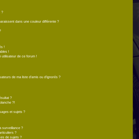
 ?
paraissent dans une couleur différente ?
?
s !
bles !
 utilisateur de ce forum !
sateurs de ma liste d’amis ou d’ignorés ?
sultat ?
blanche ?!
ages et sujets ?
la surveillance ?
ticuliers ?
es de sujets ?