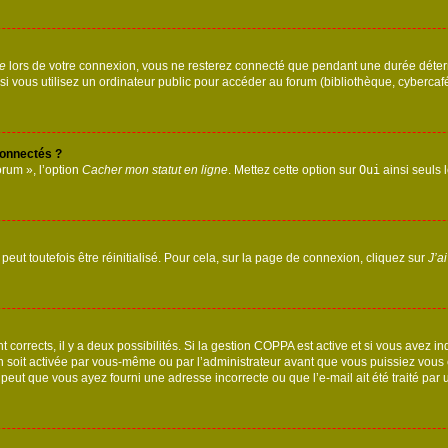
te
lors de votre connexion, vous ne resterez connecté que pendant une durée déterm
vous utilisez un ordinateur public pour accéder au forum (bibliothèque, cybercafé, u
connectés ?
orum », l’option
Cacher mon statut en ligne
. Mettez cette option sur
Oui
ainsi seuls 
eut toutefois être réinitialisé. Pour cela, sur la page de connexion, cliquez sur
J’a
nt corrects, il y a deux possibilités. Si la gestion COPPA est active et si vous avez i
n soit activée par vous-même ou par l’administrateur avant que vous puissiez vous c
 peut que vous ayez fourni une adresse incorrecte ou que l’e-mail ait été traité par u