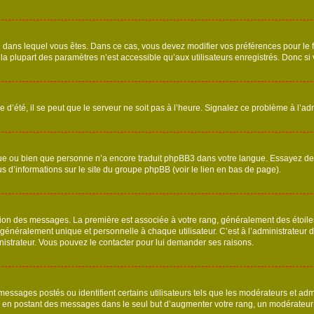
elui dans lequel vous êtes. Dans ce cas, vous devez modifier vos préférences pour le
a plupart des paramètres n’est accessible qu’aux utilisateurs enregistrés. Donc si v
 d’été, il se peut que le serveur ne soit pas à l’heure. Signalez ce problème à l’adm
ngue ou bien que personne n’a encore traduit phpBB3 dans votre langue. Essayez de d
us d’informations sur le site du groupe phpBB (voir le lien en bas de page).
ation des messages. La première est associée à votre rang, généralement des étoile
éralement unique et personnelle à chaque utilisateur. C’est à l’administrateur d’ac
inistrateur. Vous pouvez le contacter pour lui demander ses raisons.
essages postés ou identifient certains utilisateurs tels que les modérateurs et admi
ums en postant des messages dans le seul but d’augmenter votre rang, un modérateu