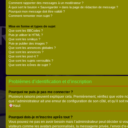
Comment rapporter des messages à un modérateur ?
À quoi sert le bouton « Sauvegarder » dans la page de rédaction de message ?
Pourquoi mon message doit être validé ?
Comment remonter mon sujet ?
Mise en forme et types de sujet
Que sont les BBCodes ?
Puis-je utiliser le HTML ?
Que sont les smileys ?
Puis-je publier des images ?
Que sont les annonces globales ?
Que sont les annonces ?
Que sont les post-it ?
Que sont les sujets verrouillés ?
Que sont les icônes de sujet ?
Problèmes d’identification et d’inscription
Pourquoi ne puis-je pas me connecter ?
Plusieurs raisons peuvent expliquer cela. Premièrement, vérifiez que votre nom 
que l’administrateur ait une erreur de configuration de son côté, et qu’il soit n
Haut
Pourquoi dois-je m’inscrire après tout ?
Vous pouvez ne pas en avoir besoin mais l’administrateur peut décider si vou
visiteurs comme les avatars personnalisés, la messagerie privée, l’envoi d’e-