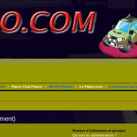
uto
‹
Pajero Club France
‹
AB 4X4 Valines
‹
Le-Pajero.com
‹
La boutique du s
mment)
Niveaux d’utilisateurs et groupes
Qui sont les administrateurs ?