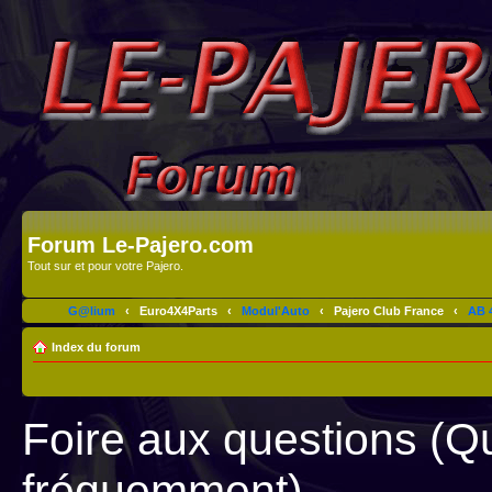
Forum Le-Pajero.com
Tout sur et pour votre Pajero.
G@lium
‹
Euro4X4Parts
‹
Modul'Auto
‹
Pajero Club France
‹
AB 4
Index du forum
Foire aux questions (Q
fréquemment)