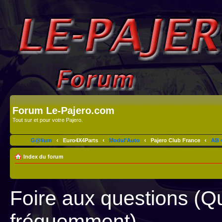
Forum Le-Pajero.com
Tout sur et pour votre Pajero.
G@lium
‹
Euro4X4Parts
‹
Modul'Auto
‹
Pajero Club France
‹
AB 4
Index du forum
Foire aux questions (Q
fréquemment)